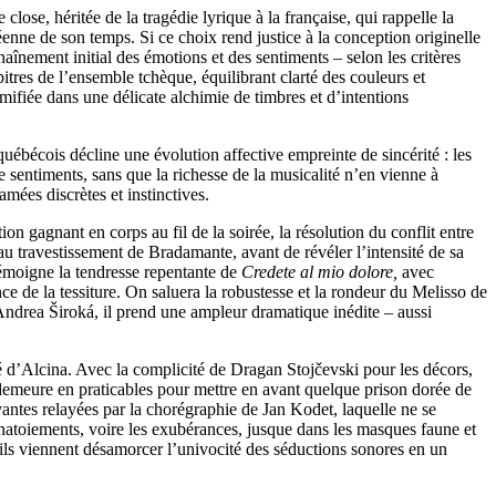
ose, héritée de la tragédie lyrique à la française, qui rappelle la
opéenne de son temps. Si ce choix rend justice à la conception originelle
înement initial des émotions et des sentiments – selon les critères
itres de l’ensemble tchèque, équilibrant clarté des couleurs et
mifiée dans une délicate alchimie de timbres et d’intentions
uébécois décline une évolution affective empreinte de sincérité : les
 sentiments, sans que la richesse de la musicalité n’en vienne à
mées discrètes et instinctives.
 gagnant en corps au fil de la soirée, la résolution du conflit entre
au travestissement de Bradamante, avant de révéler l’intensité de sa
témoigne la tendresse repentante de
Credete al mio dolore,
avec
e de la tessiture. On saluera la robustesse et la rondeur du Melisso de
’Andrea Široká, il prend une ampleur dramatique inédite – aussi
 d’Alcina. Avec la complicité de Dragan Stojčevski pour les décors,
 demeure en praticables pour mettre en avant quelque prison dorée de
oyantes relayées par la chorégraphie de Jan Kodet, laquelle ne se
atoiements, voire les exubérances, jusque dans les masques faune et
ils viennent désamorcer l’univocité des séductions sonores en un