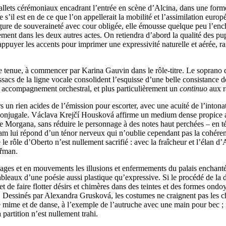
lets cérémoniaux encadrant l’entrée en scène d’Alcina, dans une forme cl
re s’il est en de ce que l’on appellerait la mobilité et l’assimilation eur
igure de souveraineté avec cour obligée, elle émousse quelque peu l’encha
ment dans les deux autres actes. On retiendra d’abord la qualité des pup
puyer les accents pour imprimer une expressivité naturelle et aérée, ra
le tenue, à commencer par Karina Gauvin dans le rôle-titre. Le soprano q
cs de la ligne vocale consolident l’esquisse d’une belle consistance de
 un accompagnement orchestral, et plus particulièrement un
continuo
aux ra
 rien acides de l’émission pour escorter, avec une acuité de l’intonation
foi conjugale. Václava Krejčí Housková affirme un medium dense propice 
de Morgana, sans réduire le personnage à des notes haut perchées – en 
am lui répond d’un ténor nerveux qui n’oublie cependant pas la cohérenc
le rôle d’Oberto n’est nullement sacrifié : avec la fraîcheur et l’élan d
eřman.
mages et en mouvements les illusions et enfermements du palais enchanté
ableaux d’une poésie aussi plastique qu’expressive. Si le procédé de la
et de faire flotter désirs et chimères dans des teintes et des formes ond
Dessinés par Alexandra Grusková, les costumes ne craignent pas les ch
 mime et de danse, à l’exemple de l’autruche avec une main pour bec ; 
 partition n’est nullement trahi.