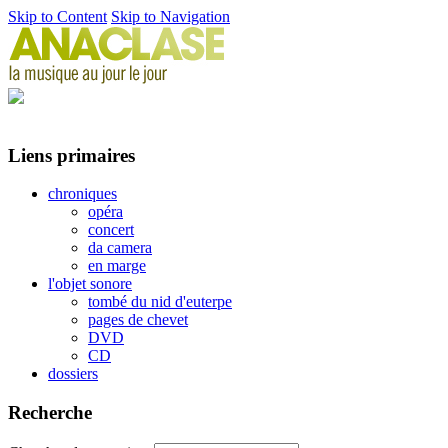
Skip to Content
Skip to Navigation
Liens primaires
chroniques
opéra
concert
da camera
en marge
l'objet sonore
tombé du nid d'euterpe
pages de chevet
DVD
CD
dossiers
Recherche