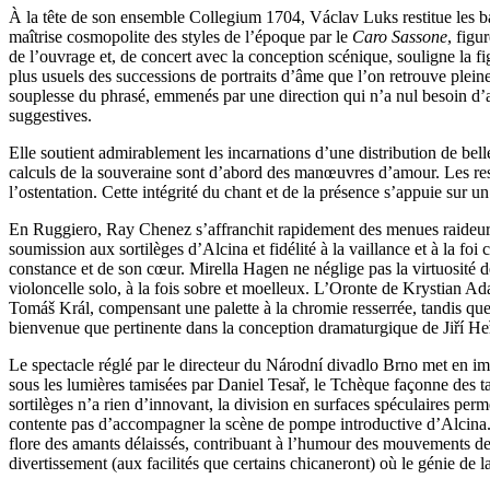
À la tête de son ensemble Collegium 1704, Václav Luks restitue les bal
maîtrise cosmopolite des styles de l’époque par le
Caro Sassone
, figu
de l’ouvrage et, de concert avec la conception scénique, souligne la f
plus usuels des successions de portraits d’âme que l’on retrouve pleine
souplesse du phrasé, emmenés par une direction qui n’a nul besoin d’ap
suggestives.
Elle soutient admirablement les incarnations d’une distribution de bel
calculs de la souveraine sont d’abord des manœuvres d’amour. Les ressa
l’ostentation. Cette intégrité du chant et de la présence s’appuie sur
En Ruggiero, Ray Chenez s’affranchit rapidement des menues raideurs un
soumission aux sortilèges d’Alcina et fidélité à la vaillance et à la 
constance et de son cœur. Mirella Hagen ne néglige pas la virtuosité 
violoncelle solo, à la fois sobre et moelleux. L’Oronte de Krystian Ad
Tomáš Král, compensant une palette à la chromie resserrée, tandis que 
bienvenue que pertinente dans la conception dramaturgique de Jiří H
Le spectacle réglé par le directeur du Národní divadlo Brno met en i
sous les lumières tamisées par Daniel Tesař, le Tchèque façonne des t
sortilèges n’a rien d’innovant, la division en surfaces spéculaires perm
contente pas d’accompagner la scène de pompe introductive d’Alcina. 
flore des amants délaissés, contribuant à l’humour des mouvements de
divertissement (aux facilités que certains chicaneront) où le génie de la