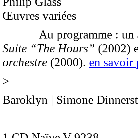
Philip Glass
Œuvres variées
Au programme : un arra
Suite “The Hours”
(2002) 
orchestre
(2000).
en savoir 
>
Baroklyn | Simone Dinnerste
1 CD Naïve V 9238