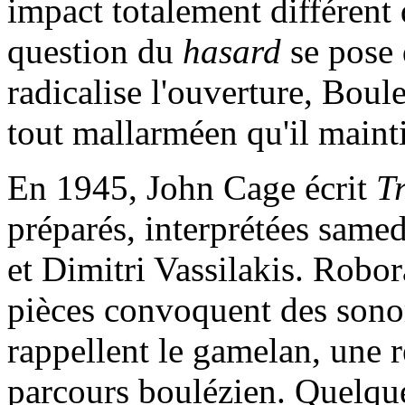
impact totalement différent
question du
hasard
se pose 
radicalise l'ouverture, Boul
tout mallarméen qu'il mainti
En 1945, John Cage écrit
T
préparés, interprétées same
et Dimitri Vassilakis. Robora
pièces convoquent des sonor
rappellent le gamelan, une r
parcours boulézien. Quelque