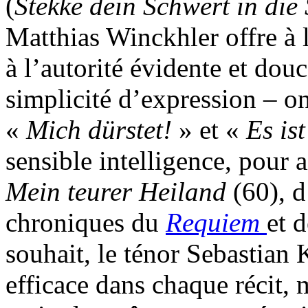
(
Stekke dein Schwert in die
Matthias Winckhler offre à l
à l’autorité évidente et do
simplicité d’expression – on
«
Mich dürstet!
» et «
Es is
sensible intelligence, pour a
Mein teurer Heiland
(60), 
chroniques du
Requiem
et 
souhait, le ténor Sebastian
efficace dans chaque récit,