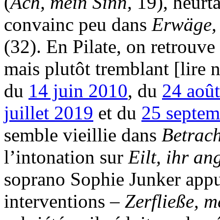
(
Ach, mein Sinn,
19), heurt
convainc peu dans
Erwäge, 
(32). En Pilate, on retrouve
mais plutôt tremblant [lire
du
14 juin 2010
, du
24 aoû
juillet 2019
et du
25 septem
semble vieillie dans
Betrach
l’intonation sur
Eilt, ihr a
soprano Sophie Junker appuie
interventions –
Zerfließe, 