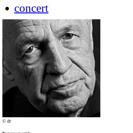
concert
© dr