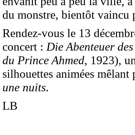
envahit peu à peu la ville, 
du monstre, bientôt vaincu 
Rendez-vous le 13 décembre
concert :
Die Abenteuer de
du Prince Ahmed
, 1923), u
silhouettes animées mêlant 
une nuits
.
LB