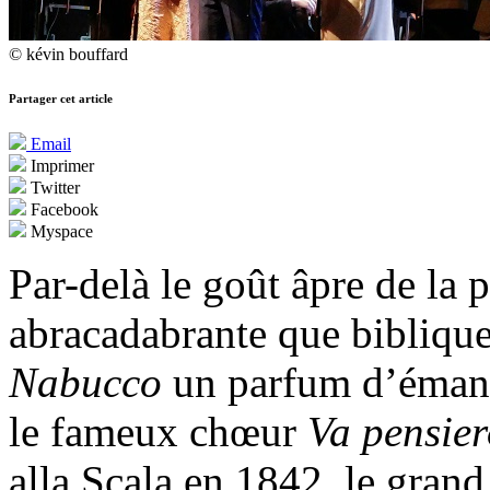
© kévin bouffard
Partager cet article
Email
Imprimer
Twitter
Facebook
Myspace
Par-delà le goût âpre de la p
abracadabrante que biblique 
Nabucco
un parfum d’émanci
le fameux chœur
Va pensie
alla Scala en 1842, le gran