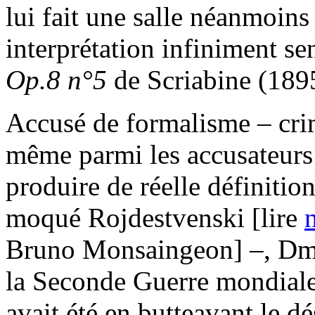
lui fait une salle néanmoins 
interprétation infiniment sen
Op.8 n°5
de Scriabine (189
Accusé de formalisme – cri
même parmi les accusateurs 
produire de réelle définiti
moqué Rojdestvenski [lire
Bruno Monsaingeon] –, Dmit
la Seconde Guerre mondiale l
avait été en butteavant le d