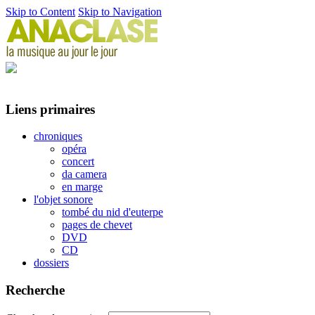
Skip to Content
Skip to Navigation
Liens primaires
chroniques
opéra
concert
da camera
en marge
l'objet sonore
tombé du nid d'euterpe
pages de chevet
DVD
CD
dossiers
Recherche