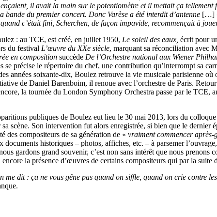
aient, il avait la main sur le potentiomètre et il mettait ça tellement 
 la bande du premier concert. Donc Varèse a été interdit d’antenne
[…]
t quand c’était fini, Scherchen, de façon impavide, recommençait à joue
ulez : au TCE, est créé, en juillet 1950,
Le soleil des eaux,
écrit pour 
rs du festival
L’œuvre du XXe siècle
, marquant sa réconciliation avec 
rée en composition
succède
De l’Orchestre national aux Wiener Philh
se précise le répertoire du chef, une contribution qu’interrompt sa car
n des années soixante-dix, Boulez retrouve la vie musicale parisienne o
ative de Daniel Barenboim, il renoue avec l’orchestre de Paris. Retour est
ncore, la tournée du London Symphony Orchestra passe par le TCE, au p
pparitions publiques de Boulez eut lieu le 30 mai 2013, lors du colloqu
a scène. Son intervention fut alors enregistrée, si bien que le dernier é
nté des compositeurs de sa génération de «
vraiment commencer après-g
documents historiques – photos, affiches, etc. – à parsemer l’ouvrage,
 nous gardons grand souvenir, c’est non sans intérêt que nous prenons 
ncore la présence d’œuvres de certains compositeurs qui par la suite di
 me dit : ça ne vous gêne pas quand on siffle, quand on crie contre les
anque.