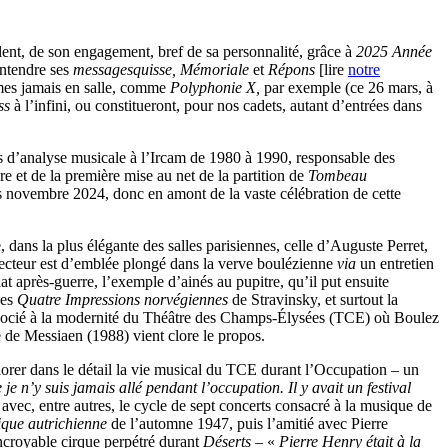
lent, de son engagement, bref de sa personnalité, grâce à
2025 Année
entendre ses
messagesquisse, Mémoriale
et
Répons
[lire
notre
îmes jamais en salle, comme
Polyphonie X,
par exemple (ce 26 mars, à
ess
à l’infini, ou constitueront, pour nos cadets, autant d’entrées dans
 d’analyse musicale à l’Ircam de 1980 à 1990, responsable des
e et de la première mise au net de la partition de
Tombeau
s novembre 2024, donc en amont de la vaste célébration de cette
, dans la plus élégante des salles parisiennes, celle d’Auguste Perret,
lecteur est d’emblée plongé dans la verve boulézienne
via
un entretien
iat après-guerre, l’exemple d’ainés au pupitre, qu’il put ensuite
des
Quatre Impressions norvégiennes
de Stravinsky, et surtout la
socié à la modernité du Théâtre des Champs-Élysées (TCE) où Boulez
 de Messiaen (1988) vient clore le propos.
plorer dans le détail la vie musical du TCE durant l’Occupation – un
e n’y suis jamais allé pendant l’occupation. Il y avait un festival
vec, entre autres, le cycle de sept concerts consacré à la musique de
que autrichienne
de l’automne 1947, puis l’amitié avec Pierre
incroyable cirque perpétré durant
Déserts
– «
Pierre Henry était à la