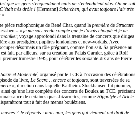
fort que les gens s’engueulaient mais ne s’entendaient plus. On ne sait
C’était très drôle !
[Hermann]
Scherchen, qui avait toujours l’air très
r
».
une pièce radiophonique de René Char, quand la
première
de
Structure
Messiaen – «
je me suis rendu compte que je l’avais choqué et je ne
armoniker,
voyage approfondi dans la trentaine de concerts que dirigea
rière aux prestigieux pupitres londoniens et new-yorkais. Avec
ù occuper désormais un rôle prégnant, comme l’on sait. Sa présence au
 fait, par ailleurs, sur sa création au Palais Garnier, grâce à Rolf
remier trimestre 1995, pour célébrer les soixante-dix ans de Pierre
e
Sacre et Modernité,
organisé par le TCE à l’occasion des célébrations
pisode du livre
, Le Sacre… encore et toujours,
sont traversées de sa
uerre
», direction dans laquelle Karlheinz Stockhausen fut pionnier,
 ainsi qu’une liste complète des concerts de Boulez au TCE, précisant
connaissance de certaines quasi-bizarreries, comme
Hippolyte et Aricie
sparaîtront tout à fait des menus bouléziens.
 œuvres ? Je réponds : mais non, les gens qui viennent ont droit de