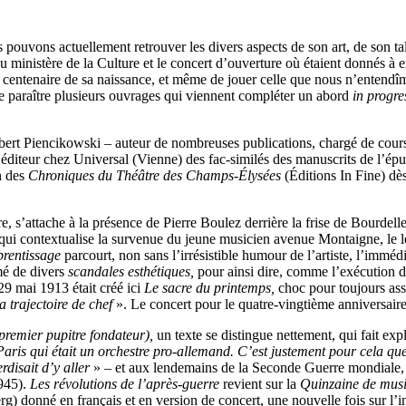
pouvons actuellement retrouver les divers aspects de son art, de son ta
u ministère de la Culture et le concert d’ouverture où étaient donnés à 
u centenaire de sa naissance, et même de jouer celle que nous n’entend
re paraître plusieurs ouvrages qui viennent compléter un abord
in progr
rt Piencikowski – auteur de nombreuses publications, chargé de cours
éditeur chez Universal (Vienne) des fac-similés des manuscrits de l’épur
on des
Chroniques du Théâtre des Champs-Élysées
(Éditions In Fine) dè
re, s’attache à la présence de Pierre Boulez derrière la frise de Bourdelle
 qui contextualise la survenue du jeune musicien avenue Montaigne, le 
prentissage
parcourt, non sans l’irrésistible humour de l’artiste, l’imméd
mé de divers
scandales esthétiques,
pour ainsi dire, comme l’exécution 
29 mai 1913 était créé ici
Le sacre du printemps,
choc pour toujours as
a trajectoire de chef
». Le concert pour le quatre-vingtième anniversaire
premier pupitre fondateur),
un texte se distingue nettement, qui fait ex
aris qui était un orchestre pro-allemand. C’est justement pour cela que j
rdisait d’y aller
» – et aux lendemains de la Seconde Guerre mondiale, a
1945).
Les révolutions de l’après-guerre
revient sur la
Quinzaine de musi
rg) donné en français et en version de concert, une nouvelle fois sur l’