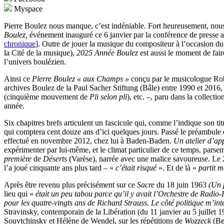
Myspace
Pierre Boulez nous manque, c’est indéniable. Fort heureusement, nous 
Boulez,
événement inauguré ce 6 janvier par la conférence de presse a
chronique
]. Outre de jouer la musique du compositeur à l’occasion d
la Cité de la musique),
2025 Année Boulez
est aussi le moment de fai
l’univers boulézien.
Ainsi ce
Pierre Boulez « aux Champs »
conçu par le musicologue Robe
archives Boulez de la Paul Sacher Stiftung (Bâle) entre 1990 et 2016, 
(cinquième mouvement de
Pli selon pli
), etc. –, paru dans la collecti
année.
Six chapitres brefs articulent un fascicule qui, comme l’indique son tit
qui comptera cent douze ans d’ici quelques jours. Passé le préambule
effectué en novembre 2012, chez lui à Baden-Baden.
Un atelier d’ap
expérimenter par lui-même, et le climat particulier de ce temps, parse
première
de
Déserts
(Varèse), narrée avec une malice savoureuse. Le 
l’a joué cinquante ans plus tard – «
c’était risqué
». Et de là «
partit m
Après être revenu plus précisément sur ce
Sacre
du 18 juin 1963
(Un 
lieu qui «
était un peu tabou parce qu’il y avait l’Orchestre de Radio-P
pour les quatre-vingts ans de Richard Strauss. Le côté politique m’inte
Stravinsky, contemporain de la Libération (du 11 janvier au 5 juillet 
Souvtchinsky et Hélène de Wendel, sur les répétitions de
Wozzeck
(Be