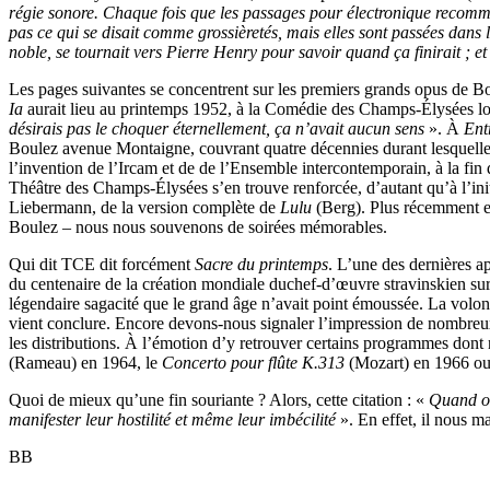
régie sonore. Chaque fois que les passages pour électronique recommenç
pas ce qui se disait comme grossièretés, mais elles sont passées dans
noble, se tournait vers Pierre Henry pour savoir quand ça finirait ; e
Les pages suivantes se concentrent sur les premiers grands opus de Bo
Ia
aurait lieu au printemps 1952, à la Comédie des Champs-Élysées lo
désirais pas le choquer éternellement, ça n’avait aucun sens
». À
Ent
Boulez avenue Montaigne, couvrant quatre décennies durant lesquelles 
l’invention de l’Ircam et de de l’Ensemble intercontemporain, à la fi
Théâtre des Champs-Élysées s’en trouve renforcée, d’autant qu’à l’initi
Liebermann, de la version complète de
Lulu
(Berg). Plus récemment e
Boulez – nous nous souvenons de soirées mémorables.
Qui dit TCE dit forcément
Sacre du printemps
. L’une des dernières a
du centenaire de la création mondiale duchef-d’œuvre stravinskien sur s
légendaire sagacité que le grand âge n’avait point émoussée. La volo
vient conclure. Encore devons-nous signaler l’impression de nombreux 
les distributions. À l’émotion d’y retrouver certains programmes dont
(Rameau) en 1964, le
Concerto pour flûte K.313
(Mozart) en 1966 ou e
Quoi de mieux qu’une fin souriante ? Alors, cette citation : «
Quand on
manifester leur hostilité et même leur imbécilité
». En effet, il nous m
BB