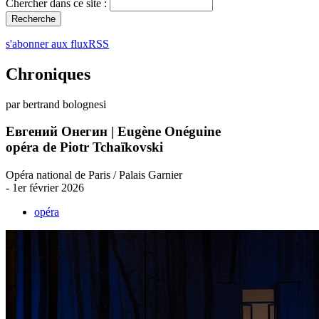
Chercher dans ce site :
s'abonner aux fluxRSS
Chroniques
par bertrand bolognesi
Евгений Онегин | Eugène Onéguine
opéra de Piotr Tchaïkovski
Opéra national de Paris / Palais Garnier
- 1er février 2026
opéra