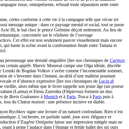
mpagne russe, omniprésente, refusait toute séparation nette entre
isme, certes conforme à cette vie à la campagne telle que vécue (et
ssi message unique : dans ce paysage mental et social, tout se passe
Acte III, le bal chez le prince Grémine déçoit nettement. Au lieu de
britannique, concentrée sur le
réalisme
de l’ouvrage
factices. Cet effet est non seulement pauvre visuellement mais encore
, qui hante la scène avant la confrontation finale entre Tatiana et
icé.
au personnage une densité singulière [lire nos chroniques de
Carmen
d’un certain apprêt. Marvic Monreal campe une Olga idéale, discrète
 le Lenski de Bogdan Volkov s’avère comme l’incontestable sommet,
sion de s’inventer dans l’instant, au-delà d’une maîtrise pourtant
vocale et d’absence expressive [lire nos chroniques de
Lucia di
e vieillie, alors même que le livret rappelle son jeune âge (un poseur
n Graham (Larina) et Elena Zaremba (Filipievna) forment un duo
es de
Boris Godounov
à
Munich
et à
Paris
,
Tosca
à
Paris
puis à
ev, issu du Chœur
maison
: une présence incisive en diable.
Semyon Bychkov signe une lecture d’un naturel confondant. Rien n’est
ramatique. L’orchestre, en parfaite santé, joue avec élégance et
roduction d’
Eugène Onéguine
laisse une impression mitigée mais ne
osant à peine l’audace dans l’étrange et fertile ballet des six ours