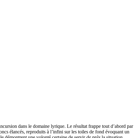
 incursion dans le domaine lyrique. Le résultat frappe tout d’abord par
cs élancés, reproduits à l’infini sur les toiles de fond évoquant un
ble démontrent une volonté certaine de servir
de près
la situation.