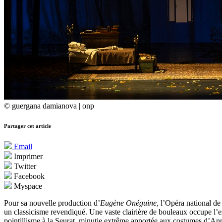
© guergana damianova | onp
Partager cet article
Email
Imprimer
Twitter
Facebook
Myspace
Pour sa nouvelle production d’
Eugène Onéguine
, l’Opéra national de
un classicisme revendiqué. Une vaste clairière de bouleaux occupe l’es
pointillisme à la Seurat, minutie extrême apportée aux costumes d’Ann