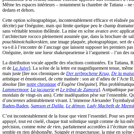
Même les espaces intérieurs – notamment la chambre de Tatiana – ne so
dedans et dehors.
Cette option scénographique, incontestablement efficace et réalisée pa
décrite) par Onéguine, mais qui limite quelque peu le champ dramaturg
sans véritable tension théâtrale. La mise en scène avance avec applica
l’architecture rococo pleinement assumée que, dans la brochure de sall
pouchkinotchaïkovskien
, une image plaquée, photographique, sert de
va-t-il à l’encontre de l’ancrage que laissent supposer les premiers pas
Onéguine, invite une lueur shakespearienne à l’argument – l’un des ra
La distribution vocale appelle des réactions contrastées. En Tatiana
et de
La Juive
]. La scène de la lettre est magnifiquement tenue, même
mais juste [lire nos chroniques de
Der zerbrochene Krug
,
De la maiso
artistique et émotionnel, de cette matinée : son air d’adieu de l’Acte I
absolue [lire
notre chronique
d’
Eugène Onéguine
]. Plus problématiqu
Lammermoor
,
La jacquerie
et
Le tribut de Zamora
]. Antipathique par
mondain de vingt-six ans). Cette inadéquation pèse sur l’ensemble. Qu
d’
anciennes
admirablement vivant. L’immense Alexander Tsymbalyuk 
Baden-Baden
,
Samson et Dalila
,
Le démon
,
Lady Macbeth de Mzens
C’est incontestablement de la fosse que vient l’essentiel. Pour ses p
appuyé, tout est ciselé, chaque trait solistique surgit comme de lui-mê
précision, comme
mine de rien
, parfaitement accordées à l’écriture 
semble en rien déshonnête. Soignée et respectueuse, la mise en scèn