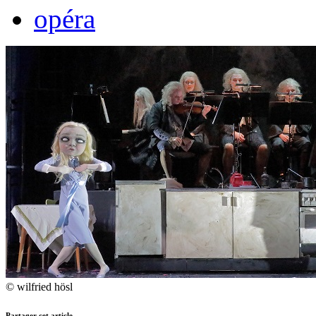
opéra
© wilfried hösl
Partager cet article