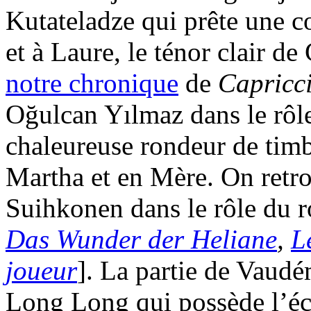
Kutateladze qui prête une co
et à Laure, le ténor clair d
notre chronique
de
Capricc
Oğulcan Yılmaz dans le rôl
chaleureuse rondeur de timb
Martha et en Mère. On retr
Suihkonen dans le rôle du r
Das Wunder der Heliane
,
L
joueur
]. La partie de Vaudé
Long Long qui possède l’écl