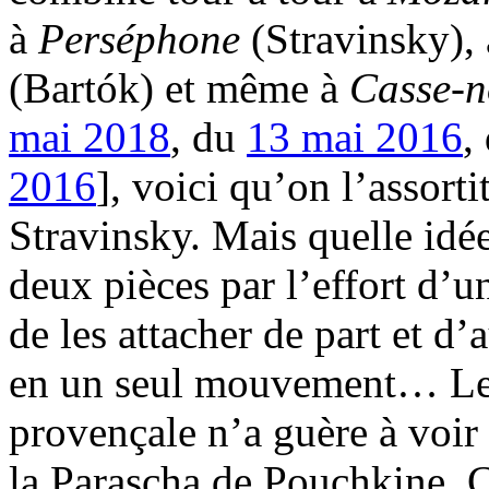
à
Perséphone
(Stravinsky),
(Bartók) et même à
Casse-n
mai 2018
, du
13 mai 2016
,
2016
], voici qu’on l’assorti
Stravinsky. Mais quelle idé
deux pièces par l’effort d’u
de les attacher de part et d
en un seul mouvement… Le d
provençale n’a guère à voir
la Parascha de Pouchkine. C