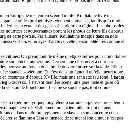
lharmoniker. Et puis, la maison lyonnaise proposait en 2019 la plus
nt en Europe, le metteur en scène Timofeï Kouliabine livre un
 à gauche où les protagonistes viennent converser, tandis qu’à droite
ballerines exécutent des gestes à la gloire du régime. Les photos des
es nourrices et gouvernantes portent les photos de leurs fils disparus
ourg de carte postale. Par ailleurs, Kouliabine indique dans sa note
: aussi voit-on, en images d’archive, cette personnalité très connue en
es vitrines. On prend tout de même quelques selfies pour immortaliser
ature sur tablette numérique. Derrière une cloison (et à cour par
 devineresse au moyen de la boule de verre posée sur la table. Elle se
ête spatiale soviétique. Et c’est dans un fauteuil qu’elle meurt toute
née en costumes d’époque XVIIIe, mais une sanisette (au fond, à jardin)
’Oleg Golovsko, à l’avant-dernière scène, une gare triste et grise où
e la version de Pouchkine : Lisa ne se suicide pas, tout comme
s du répertoire lyrique, long, étendu sur une large tessiture et tendu
 personnage névrosé, visiblement un ancien militaire qui ne peut
endurance, dans un timbre typiquement slave au son concentré et au
 déclarer sa flamme à Lisa et menace de se tuer si son amour n’est pas