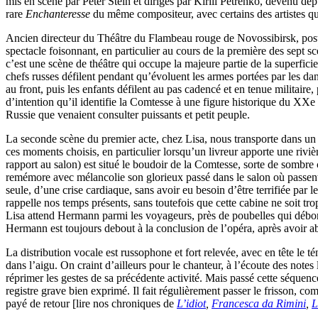
mis en scène par Peter Stein et dirigés par Kirill Petrenko, devenu de
rare
Enchanteresse
du même compositeur, avec certains des artistes qu
Ancien directeur du Théâtre du Flambeau rouge de Novossibirsk, poste
spectacle foisonnant, en particulier au cours de la première des sept s
c’est une scène de théâtre qui occupe la majeure partie de la superfi
chefs russes défilent pendant qu’évoluent les armes portées par les dan
au front, puis les enfants défilent au pas cadencé et en tenue militaire
d’intention qu’il identifie la Comtesse à une figure historique du XXe 
Russie que venaient consulter puissants et petit peuple.
La seconde scène du premier acte, chez Lisa, nous transporte dans un
ces moments choisis, en particulier lorsqu’un livreur apporte une riviè
rapport au salon) est situé le boudoir de la Comtesse, sorte de sombre 
remémore avec mélancolie son glorieux passé dans le salon où passent de
seule, d’une crise cardiaque, sans avoir eu besoin d’être terrifiée pa
rappelle nos temps présents, sans toutefois que cette cabine ne soit trop
Lisa attend Hermann parmi les voyageurs, près de poubelles qui débord
Hermann est toujours debout à la conclusion de l’opéra, après avoir ab
La distribution vocale est russophone et fort relevée, avec en tête le 
dans l’aigu. On craint d’ailleurs pour le chanteur, à l’écoute des notes
réprimer les gestes de sa précédente activité. Mais passé cette séquen
registre grave bien exprimé. Il fait régulièrement passer le frisson, c
payé de retour [lire nos chroniques de
L’idiot
,
Francesca da Rimini
,
L