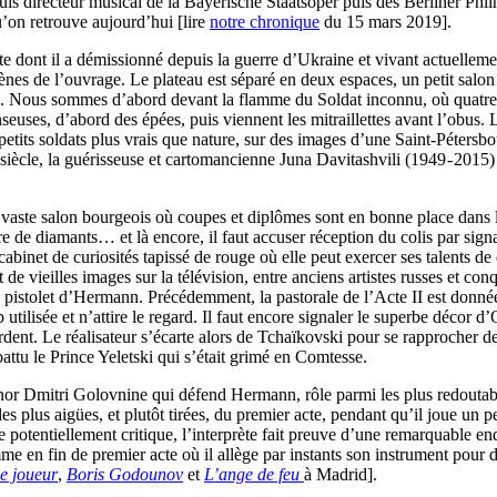
puis directeur musical de la Bayerische Staatsoper puis des Berliner Phi
’on retrouve aujourd’hui [lire
notre chronique
du 15 mars 2019].
 dont il a démissionné depuis la guerre d’Ukraine et vivant actuelleme
cènes de l’ouvrage. Le plateau est séparé en deux espaces, un petit salon
cie. Nous sommes d’abord devant la flamme du Soldat inconnu, où quatre 
seuses, d’abord des épées, puis viennent les mitraillettes avant l’obus. L
, petits soldats plus vrais que nature, sur des images d’une Saint-Pétersb
siècle, la guérisseuse et cartomancienne Juna Davitashvili (1949 - 2015) 
 vaste salon bourgeois où coupes et diplômes sont en bonne place dans l
re de diamants… et là encore, il faut accuser réception du colis par sign
cabinet de curiosités tapissé de rouge où elle peut exercer ses talents de
 vieilles images sur la télévision, entre anciens artistes russes et conqu
r le pistolet d’Hermann. Précédemment, la pastorale de l’Acte II est don
 utilisée et n’attire le regard. Il faut encore signaler le superbe décor d
ent. Le réalisateur s’écarte alors de Tchaïkovski pour se rapprocher d
attu le Prince Yeletski qui s’était grimé en Comtesse.
ténor Dmitri Golovnine qui défend Hermann, rôle parmi les plus redoutable
 les plus aigües, et plutôt tirées, du premier acte, pendant qu’il joue un
ce potentiellement critique, l’interprète fait preuve d’une remarquable 
omme en fin de premier acte où il allège par instants son instrument pour
e joueur
,
Boris Godounov
et
L’ange de feu
à Madrid].