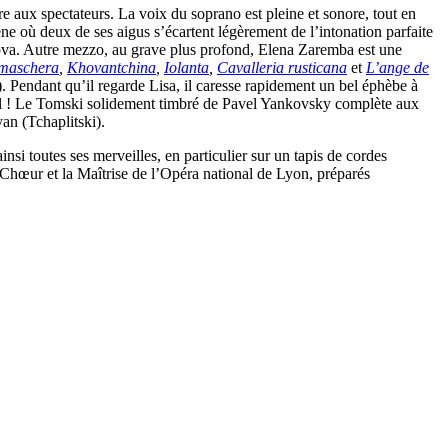
re aux spectateurs. La voix du soprano est pleine et sonore, tout en
 où deux de ses aigus s’écartent légèrement de l’intonation parfaite
kova. Autre mezzo, au grave plus profond, Elena Zaremba est une
 maschera
,
Khovantchina
,
Iolanta
,
Cavalleria rusticana
et
L’ange de
). Pendant qu’il regarde Lisa, il caresse rapidement un bel éphèbe à
éâtral ! Le Tomski solidement timbré de Pavel Yankovsky complète aux
an (Tchaplitski).
nsi toutes ses merveilles, en particulier sur un tapis de cordes
e Chœur et la Maîtrise de l’Opéra national de Lyon, préparés