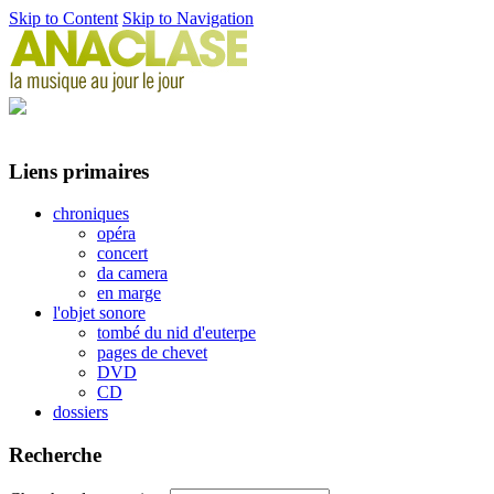
Skip to Content
Skip to Navigation
Liens primaires
chroniques
opéra
concert
da camera
en marge
l'objet sonore
tombé du nid d'euterpe
pages de chevet
DVD
CD
dossiers
Recherche