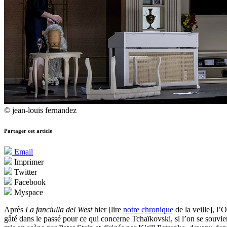
© jean-louis fernandez
Partager cet article
Email
Imprimer
Twitter
Facebook
Myspace
Après
La fanciulla del West
hier [lire
notre chronique
de la veille], l
gâté dans le passé pour ce qui concerne Tchaïkovski, si l’on se souvi