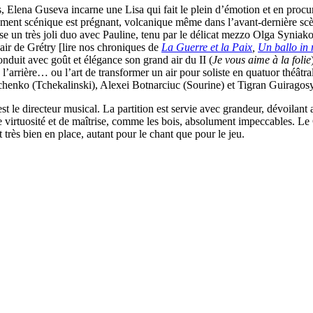
s, Elena Guseva incarne une Lisa qui fait le plein d’émotion et en procu
ent scénique est prégnant, volcanique même dans l’avant-dernière scène
se un très joli duo avec Pauline, tenu par le délicat mezzo Olga Synia
ir de Grétry [lire nos chroniques de
La Guerre et la Paix
,
Un ballo in
duit avec goût et élégance son grand air du II (
Je vous aime à la folie
n à l’arrière… ou l’art de transformer un air pour soliste en quatuor th
dchenko (Tchekalinski), Alexei Botnarciuc (Sourine) et Tigran Guiragosy
le directeur musical. La partition est servie avec grandeur, dévoilant ai
 de virtuosité et de maîtrise, comme les bois, absolument impeccables. L
très bien en place, autant pour le chant que pour le jeu.