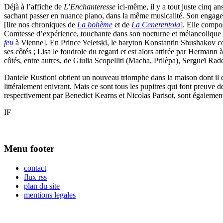
Déjà à l’affiche de
L’Enchanteresse
ici-même, il y a tout juste cinq an
sachant passer en nuance piano, dans la même musicalité. Son engagem
[lire nos chroniques de
La bohème
et de
La Cenerentola
]. Elle compo
Comtesse d’expérience, touchante dans son nocturne et mélancolique a
feu
à Vienne]. En Prince Yeletski, le baryton Konstantin Shushakov con
ses côtés ; Lisa le foudroie du regard et est alors attirée par Herman
côtés, entre autres, de Giulia Scopelliti (Macha, Prilèpa), Sergueï Ra
Daniele Rustioni obtient un nouveau triomphe dans la maison dont il est 
littéralement enivrant. Mais ce sont tous les pupitres qui font preuve
respectivement par Benedict Kearns et Nicolas Parisot, sont également 
IF
Menu footer
contact
flux rss
plan du site
mentions legales