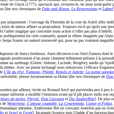
rmide
de Gluck (1777), spectacle qui, avouons-le, ne nous avait guère p
se [lire nos chroniques de
Dido and Æneas
,
La Resurrezione
et
Lakmé
as uniquement : l’ouvrage du Florentin de la cour du Soleil offre indén
 loisir de mieux affiner sa proposition. Toujours est-il qu’après une prem
i l’arbre magique qui concentre toute action n’offre pas plus d’intérêt, s
ine poétiquement les ciels contrariés, quand la vêture imaginée par Alain
 Serpa Soares un naturel renouvelé qui, pour ne pas vraiment magnifie
dispenser de francs bonheurs. Ainsi découvre-t-on Abel Zamora dont le t
e signale positivement d’un jeune chanteur infiniment présent à la prosodi
onstant au surtitrage (Gloire, Sidonie, Lucinde, Bergère), tandis qu’Apo
u timbre. Avec un plaisir inchangé nous retrouvons l’efficace Enguerr
 de
L’île du rêve
,
Fantasio
,
Phèdre
,
Roméo et Juliette
,
La nonne sanglan
t confortable, phrase luxueusement sa Haine [lire nos chroniques de
Don 
zartien par ailleurs, invite un Renaud forcé qui parviendra peu à peu à 
conque méforme a modifié l’émission avant qu’il pût placer enfin son or
cheurs de perles
,
Phryné
,
Don Giovanni
et
Die Zauberflöte
]. De plus 
es de
Winterreise
,
L’amour coupable
,
La Cenerentola
,
Castor et Pollux
,
ramatique attendue, Ambroisine Bré ne convainc toutefois pas en Armide :
ito
et
Israel in Egypt
]. Incarnant Arontye puis Ubalde d’un baryton-basse