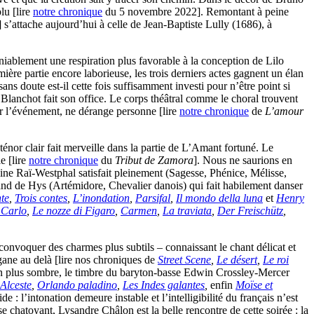
lu [lire
notre chronique
du 5 novembre 2022]. Remontant à peine
] s’attache aujourd’hui à celle de Jean-Baptiste Lully (1686), à
iablement une respiration plus favorable à la conception de Lilo
ière partie encore laborieuse, les trois derniers actes gagnent un élan
ans doute est-il cette fois suffisamment investi pour n’être point si
 Blanchot fait son office. Le corps théâtral comme le choral trouvent
r l’événement, ne dérange personne [lire
notre chronique
de
L’amour
énor clair fait merveille dans la partie de L’Amant fortuné. Le
e [lire
notre chronique
du
Tribut de Zamora
]. Nous ne saurions en
lline Raï-Westphal satisfait pleinement (Sagesse, Phénice, Mélisse,
and de Hys (Artémidore, Chevalier danois) qui fait habilement danser
te
,
Trois contes
,
L’inondation
,
Parsifal
,
Il mondo della luna
et
Henry
Carlo
,
Le nozze di Figaro
,
Carmen
,
La traviata
,
Der Freischütz
,
convoquer des charmes plus subtils – connaissant le chant délicat et
gane au delà [lire nos chroniques de
Street Scene
,
Le désert
,
Le roi
en plus sombre, le timbre du baryton-basse Edwin Crossley-Mercer
Alceste
,
Orlando paladino
,
Les Indes galantes
,
enfin
Moïse et
 l’intonation demeure instable et l’intelligibilité du français n’est
 chatoyant, Lysandre Châlon est la belle rencontre de cette soirée : la