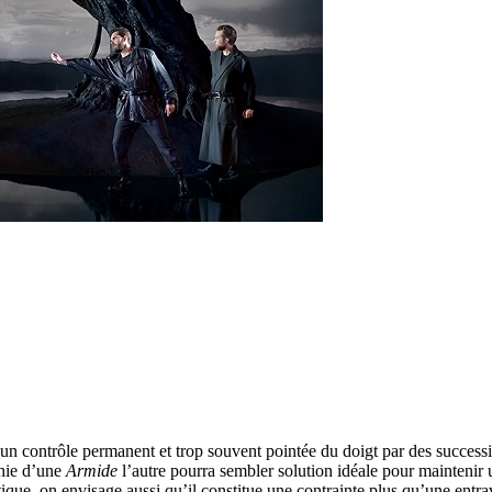
n contrôle permanent et trop souvent pointée du doigt par des succession
phie d’une
Armide
l’autre pourra sembler solution idéale pour maintenir 
ique, on envisage aussi qu’il constitue une contrainte plus qu’une entra