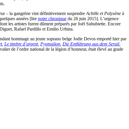
ts.
eur – la gangrène vint définitivement suspendre
Achille et Polyxène
à
 quelques années [lire
notre chronique
du 26 juin 2015]. L’urgence
ont les artistes furent dûment préparés par Joël Suhubiette. Encore
iguet, Rafael Pardillo et Emilio Urbina.
, rendant hommage au jeune soprano belge Jodie Devos emporté hier par
et
,
Le timbre d’argent
,
Pygmalion
,
Die Entführung aus dem Serail
,
valier de l’ordre national de la légion d’honneur, était élevé au grade