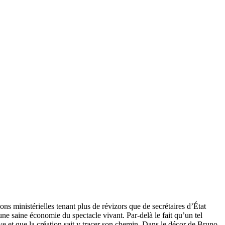
s ministérielles tenant plus de révizors que de secrétaires d’État
une saine économie du spectacle vivant. Par-delà le fait qu’un tel
ve et que la création sait y tracer son chemin. Dans le décor de Bruno