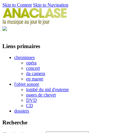
Skip to Content
Skip to Navigation
Liens primaires
chroniques
opéra
concert
da camera
en marge
l'objet sonore
tombé du nid d'euterpe
pages de chevet
DVD
CD
dossiers
Recherche