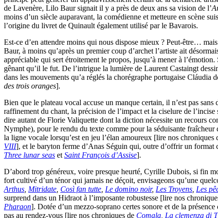
de Lavenère, Lilo Baur signait il y a près de deux ans sa vision de l’
A
moins d’un siècle auparavant, la comédienne et metteure en scène suis
l’origine du livret de Quinault également utilisé par le Bavarois.
Est-ce d’en attendre moins qui nous dispose mieux ? Peut-être… mais p
Baur, à moins qu’après un premier coup d’archet l’artiste ait désormais
appréciable qui sert étroitement le propos, jusqu’à mener à l’émotion. S
gênant qu’il le fut. De l’intrigue la lumière de Laurent Castaingt dess
dans les mouvements qu’a réglés la chorégraphe portugaise Cláudia de
des trois oranges
].
Bien que le plateau vocal accuse un manque certain, il n’est pas sans 
raffinement du chant, la précision de l’impact et la ciselure de l’incis
dire autant de Florie Valiquette dont la diction nécessite un recours c
Nymphe), pour le rendu du texte comme pour la séduisante fraîcheur d
la ligne vocale lorsqu’est en jeu l’élan amoureux [lire nos chroniques
VIII
], et le baryton ferme d’Anas Séguin qui, outre d’offrir un forma
Three lunar seas
et
Saint François d’Assise
].
D’abord trop généreux, voire presque heurté, Cyrille Dubois, si fin mo
fort cultivé d’un ténor qui jamais ne déçoit, envisageons qu’une quel
Arthus
,
Mitridate
,
Così fan tutte
,
Le domino noir
,
Les Troyens
,
Les pê
surprend dans un Hidraot à l’imposante robustesse [lire nos chroniqu
Pharaon
]. Dotée d’un mezzo-soprano certes sonore et de la présence d
pas au rendez-vous [lire nos chroniques de
Comala
,
La clemenza di T