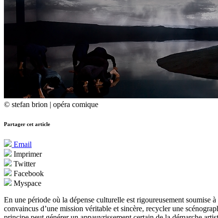
© stefan brion | opéra comique
Partager cet article
Email
Imprimer
Twitter
Facebook
Myspace
En une période où la dépense culturelle est rigoureusement soumise à u
convaincus d’une mission véritable et sincère, recycler une scénogra
principe peut générer un appauvrissement certain de la démarche artist