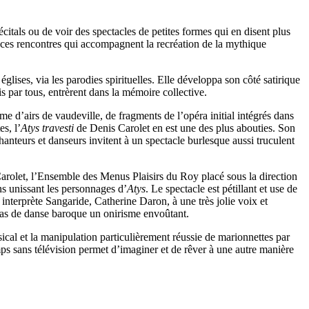
tals ou de voir des spectacles de petites formes qui en disent plus
ces rencontres qui accompagnent la recréation de la mythique
églises, via les parodies spirituelles. Elle développa son côté satirique
ris par tous, entrèrent dans la mémoire collective.
e d’airs de vaudeville, de fragments de l’opéra initial intégrés dans
s, l’
Atys travesti
de Denis Carolet en est une des plus abouties. Son
nteurs et danseurs invitent à un spectacle burlesque aussi truculent
Carolet, l’Ensemble des Menus Plaisirs du Roy placé sous la direction
ns unissant les personnages d’
Atys
. Le spectacle est pétillant et use de
 interprète Sangaride, Catherine Daron, à une très jolie voix et
pas de danse baroque un onirisme envoûtant.
sical et la manipulation particulièrement réussie de marionnettes par
emps sans télévision permet d’imaginer et de rêver à une autre manière