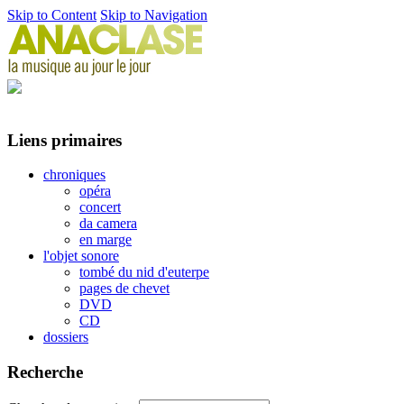
Skip to Content
Skip to Navigation
Liens primaires
chroniques
opéra
concert
da camera
en marge
l'objet sonore
tombé du nid d'euterpe
pages de chevet
DVD
CD
dossiers
Recherche