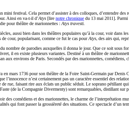
ni festival. Cela permet d’assister à des colloques, d’entendre des réci
r. Ainsi en va-t-il d’
Atys
[lire
notre chronique
du 13 mai 2011]. Parmi 
die pour théâtre de marionnettes :
Atys travesti.
cles, aussi bien dans les théâtres populaires qu’à la cour, voir dans les 
as de cour, popularisant, comme ce fut le cas pour
Atys
, des airs qui, rep
u nombre de parodies auxquelles il donna le jour. Que ce soit sous form
vret, il en existe plusieurs variantes. Destiné à un théâtre de marionnette
an aux environs de Paris. Secondés par des marionnettes, comédiens, cha
péra en mars 1736 pour son théâtre de la Foire Saint-Germain par Denis 
e l’innocence n’est certainement pas un caractère essentiel des relatio
de rue, faisant rire aux éclats un public séduit. Le soprano pétillant qui
Faste (de la Compagnie Divermenty) sont remarquables, distillant sur 
roir des comédiens et des marionnettes, le charme de l’interprétation mu
lités qui font passer la grossièreté des situations. Ce spectacle d’un t