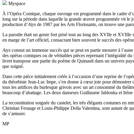
Myspace
À l’Opéra Comique, chaque ouvrage est programmé dans le cadre d’un mi
long sur la période dans laquelle la grande œuvre programmée vit le jou
production d’
Atys
de 1987 par les Arts Florissants, on trouve une paro
La parodie était un genre fort prisé tout au long des XVIIe et XVIIIe siè
en marge de l’art officiel, consacrant bien souvent le succès des opér
Atys
connut un immense succès qui se peut en partie mesurer à l’aune d
des opéras comiques ou de véritables pièces reprenant l’intégralité du li
livret transpose une partie du poème de Quinault dans un univers pays
que soigné.
Dans cette pièce initialement créée à l’occasion d’une reprise de l’o
du théorbiste Jean-Luc Impe, s’en donne à cœur joie pour démontrer qu
tous les artifices du burlesque grivois avec un art consommé du théâtre 
beaucoup d’abattage. Les deux danseurs Guillaume Jablonka et Irène 
La reconstitution soignée du castelet, les très élégants costumes en mi
Christian Ferauge et Louis-Philippe Della Valentina, sont autant de qua
de s’amuser.
MP