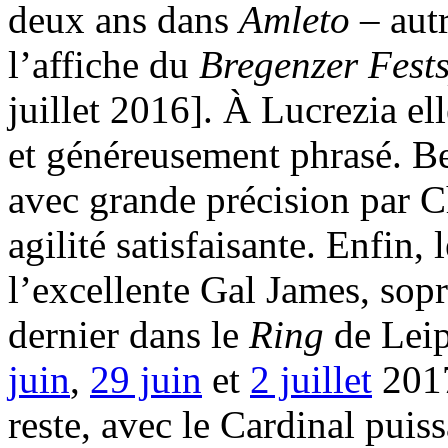
deux ans dans
Amleto
– aut
l’affiche du
Bregenzer Fests
juillet 2016]. À Lucrezia el
et généreusement phrasé. Ber
avec grande précision par Ch
agilité satisfaisante. Enfin, l
l’excellente Gal James, sopr
dernier dans le
Ring
de Leip
juin
,
29 juin
et
2 juillet
2017
reste, avec le Cardinal puis