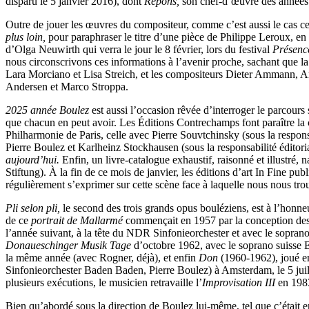
disparu le 5 janvier 2016), dont
Répons,
son chef-d’œuvre des années 
Outre de jouer les œuvres du compositeur, comme c’est aussi le cas ce 
plus loin,
pour paraphraser le titre d’une pièce de Philippe Leroux, e
d’Olga Neuwirth qui verra le jour le 8 février, lors du festival
Présenc
nous circonscrivons ces informations à l’avenir proche, sachant que
Lara Morciano et Lisa Streich, et les compositeurs Dieter Ammann, Ar
Andersen et Marco Stroppa.
2025 année Boulez
est aussi l’occasion rêvée d’interroger le parcours
que chacun en peut avoir. Les Éditions Contrechamps font paraître la 
Philharmonie de Paris, celle avec Pierre Souvtchinsky (sous la respons
Pierre Boulez et Karlheinz Stockhausen (sous la responsabilité éditor
aujourd’hui.
Enfin, un livre-catalogue exhaustif, raisonné et illustré, 
Stiftung). À la fin de ce mois de janvier, les éditions d’art In Fine pu
régulièrement s’exprimer sur cette scène face à laquelle nous nous tro
Pli selon pli,
le second des trois grands opus bouléziens, est à l’honne
de ce
portrait de Mallarmé
commençait en 1957 par la conception de
l’année suivant, à la tête du NDR Sinfonieorchester et avec le sopr
Donaueschinger Musik Tage
d’octobre 1962, avec le soprano suisse
la même année (avec Rogner, déjà), et enfin
Don
(1960-1962), joué e
Sinfonieorchester Baden Baden, Pierre Boulez) à Amsterdam, le 5 juil
plusieurs exécutions, le musicien retravaille l’
Improvisation III
en 198
Bien qu’abordé sous la direction de Boulez lui-même, tel que c’était en