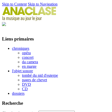
Skip to Content
Skip to Navigation
Liens primaires
chroniques
opéra
concert
da camera
en marge
l'objet sonore
tombé du nid d'euterpe
pages de chevet
DVD
CD
dossiers
Recherche