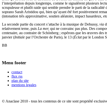
l’interprétation depuis longtemps, comme le signalèrent plusieurs lectu
scrupuleuse et plutôt raide qui semble prendre le parti de la radicalit
soprano Sarah Aristidou qui, bien qu’ayant été fort positivement rem
(intonation très approximative, soutien aléatoire, impact hasardeux, etc
La seconde partie du concert s’attache à la musique de Debussy,
via
d
relativement terne, puis
La mer,
qui ne convainc pas plus. Des composi
centenaire, au contraire de Schönberg ; espérons que les œuvres des 
janvier (
Initiale
par l’Orchestre de Paris), le 13 (
Éclat
par le London S
BB
Menu footer
contact
flux rss
plan du site
mentions legales
© Anaclase 2010 - tous les contenus de ce site sont propriété exclusiv