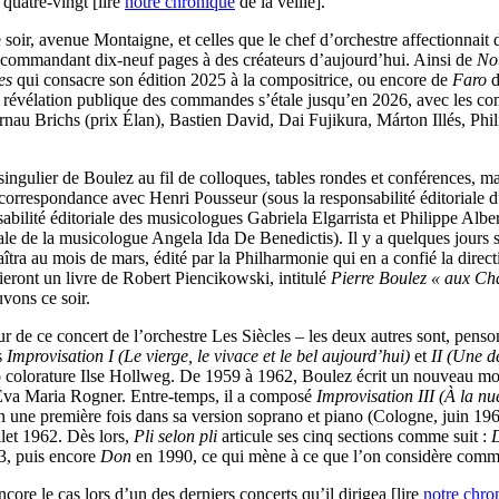
quatre-vingt [lire
notre chronique
de la veille].
soir, avenue Montaigne, et celles que le chef d’orchestre affectionnait d
n commandant dix-neuf pages à des créateurs d’aujourd’hui. Ainsi de
Not
es
qui consacre son édition 2025 à la compositrice, ou encore de
Faro
d
 la révélation publique des commandes s’étale jusqu’en 2026, avec les
nau Brichs (prix Élan), Bastien David, Dai Fujikura, Márton Illés, Ph
 singulier de Boulez au fil de colloques, tables rondes et conférences, 
correspondance avec Henri Pousseur (sous la responsabilité éditoriale 
abilité éditoriale des musicologues Gabriela Elgarrista et Philippe Albe
iale de la musicologue Angela Ida De Benedictis). Il y a quelques jours
naîtra au mois de mars, édité par la Philharmonie qui en a confié la direc
blieront un livre de Robert Piencikowski, intitulé
Pierre Boulez « aux C
uvons ce soir.
ur de ce concert de l’orchestre Les Siècles – les deux autres sont, pens
s
Improvisation I (Le vierge, le vivace et le bel aujourd’hui)
et
II (Une d
ano colorature Ilse Hollweg. De 1959 à 1962, Boulez écrit un nouveau 
 Eva Maria Rogner. Entre-temps, il a composé
Improvisation III (À la n
n une première fois dans sa version soprano et piano (Cologne, juin 1
let 1962. Dès lors,
Pli selon pli
articule ses cinq sections comme suit :
D
3, puis encore
Don
en 1990, ce qui mène à ce que l’on considère comme
core le cas lors d’un des derniers concerts qu’il dirigea [lire
notre chro