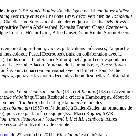
e diriger,
2025 année Boulez
s’attelle également à
continuer d’aller
hing ever truly ends
de Charlotte Bray, découvert hier, de
Tombeau I
e Claudia Jane Scroccaro, à entendre en juin au festival
ManiFeste
–
 compositrice Deena Abdelwahed, Natasha Barrett, Chaya Czernowin,
ilippe Leroux, Hèctor Parra, Brice Pauset, Yann Robin, Simon Steen-
mais encore d’approfondir,
via
des publications précieuses, l’approche
du musicologue Pascal Decroupet), puis, en collaboration avec la
ra), tandis que la Paul Sacher Stiftung met à jour la correspondance
 sortait chez Odile Jacob l’ouvrage de Laurent Bayle,
Pierre Boulez,
tion à Alain Galliari (en partenariat avec la BnF et la Paul Sacher
hamps »,
qui visite les quatre décennies durant lesquelles l’artiste vint
ons-nous,
Le marteau sans maître
(1955) et
Répons
(1985). L’aventure
entelle s’abolit)
qu’Hans Rosbaud a créées à Hambourg au début de
mouvement,
Tombeau,
dont il dirige la
première
lors des
ue accablante tu)
(1959) et l’a donnée à Baden-Baden au printemps de
960), puis créé par la même équipe (Eva Maria Rogner, SWR
on, Improvisations sur Mallarmé I, II et III, Tombeau
. Après
 version définitive du cycle complet.
nique
du 27 septembre 2011],
Pli selon pli
est entré dans