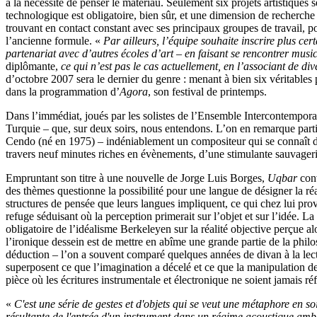
à la nécessité de penser le matériau. Seulement six projets artistiques 
technologique est obligatoire, bien sûr, et une dimension de recherche
trouvant en contact constant avec ses principaux groupes de travail, p
l’ancienne formule. «
Par ailleurs, l’équipe souhaite inscrire plus cert
partenariat avec d’autres écoles d’art – en faisant se rencontrer musi
diplômante,
ce qui n’est pas le cas actuellement, en l’associant de di
d’octobre 2007 sera le dernier du genre : menant à bien six véritables 
dans la programmation d’
Agora
, son festival de printemps.
Dans l’immédiat, joués par les solistes de l’Ensemble Intercontempora
Turquie – que, sur deux soirs, nous entendons. L’on en remarque part
Cendo (né en 1975) – indéniablement un compositeur qui se connaît déjà
travers neuf minutes riches en évènements, d’une stimulante sauvageri
Empruntant son titre à une nouvelle de Jorge Luis Borges,
Uqbar
con
des thèmes questionne la possibilité pour une langue de désigner la réa
structures de pensée que leurs langues impliquent, ce qui chez lui pro
refuge séduisant où la perception primerait sur l’objet et sur l’idée. 
obligatoire de l’idéalisme Berkeleyen sur la réalité objective perçue 
l’ironique dessein est de mettre en abîme une grande partie de la philos
déduction – l’on a souvent comparé quelques années de divan à la lectu
superposent ce que l’imagination a décelé et ce que la manipulation des
pièce où les écritures instrumentale et électronique ne soient jamais réf
«
C'est une série de gestes et d'objets qui se veut une métaphore en so
résultante de l'entrée d'un instrument dans un régime acoustique ambig