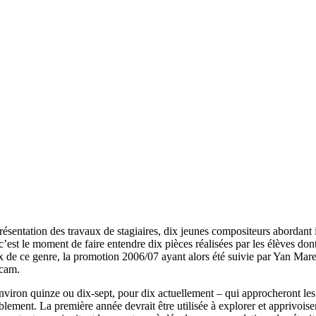
ésentation des travaux de stagiaires, dix jeunes compositeurs abordant 
’est le moment de faire entendre dix pièces réalisées par les élèves dont
ux de ce genre, la promotion 2006/07 ayant alors été suivie par Yan Mare
rcam.
nviron quinze ou dix-sept, pour dix actuellement – qui approcheront les n
blement. La première année devrait être utilisée à explorer et apprivois