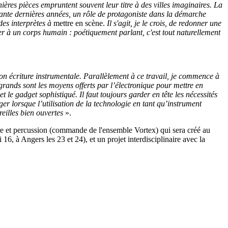
ères pièces empruntent souvent leur titre à des villes imaginaires. La
uante dernières années, un rôle de protagoniste dans la démarche
des interprètes à
mettre en scène.
Il s'agit, je le crois, de redonner une
nser à un corps humain : poétiquement parlant, c'est tout naturellement
mon écriture instrumentale. Parallèlement à ce travail, je commence à
rands sont les moyens offerts par l’électronique pour mettre en
 le gadget sophistiqué. Il faut toujours garder en tête les nécessités
er lorsque l’utilisation de la technologie en tant qu’instrument
reilles bien ouvertes
».
re et percussion (commande de l'ensemble Vortex) qui sera créé au
 à Angers les 23 et 24), et un projet interdisciplinaire avec la