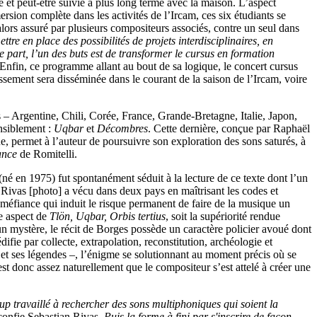
te et peut-être suivie à plus long terme avec la maison. L’aspect
sion complète dans les activités de l’Ircam, ces six étudiants se
lors assuré par plusieurs compositeurs associés, contre un seul dans
ttre en place des possibilités de projets interdisciplinaires, en
e part, l’un des buts est de transformer le cursus en formation
 Enfin, ce programme allant au bout de sa logique, le concert cursus
issement sera disséminée dans le courant de la saison de l’Ircam, voire
 – Argentine, Chili, Corée, France, Grande-Bretagne, Italie, Japon,
nsiblement :
Uqbar
et
Décombres
. Cette dernière, conçue par Raphaël
e, permet à l’auteur de poursuivre son exploration des sons saturés, à
ance
de Romitelli.
(né en 1975) fut spontanément séduit à la lecture de ce texte dont l’un
n Rivas [photo] a vécu dans deux pays en maîtrisant les codes et
, méfiance qui induit le risque permanent de faire de la musique un
re aspect de
Tlön, Uqbar, Orbis tertius
, soit la supériorité rendue
 un mystère, le récit de Borges possède un caractère policier avoué dont
ifie par collecte, extrapolation, reconstitution, archéologie et
h
et ses légendes –, l’énigme se solutionnant au moment précis où se
est donc assez naturellement que le compositeur s’est attelé à créer une
oup travaillé à rechercher des sons multiphoniques qui soient la
confie Sebastian Rivas.
Puis la forme à fini par s'inscrire de façon