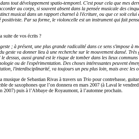
t dans tout développement spatio-temporel. C'est pour cela que mes derni
'accorder au corps, si souvent absent dans la pensée musicale des cinq
inct musical dans un rapport charnel à l'écriture, ou que ce soit celui 
 positiviste. Par sa forme, le violoncelle est un instrument qui fait pe
 suite de vos écrits ?
 geste ; à présent, une plus grande radicalité dans ce sens s'impose à 
 du geste va donner lieu à une recherche sur le mouvement dansé. Très g
 le dessus, aussi grand est le risque de tomber dans les lieux communs et
ologie ou de l'expérimentation.
Des choses intéressantes peuvent émerg
ation, l'interdisciplinarité, va toujours un peu plus loin, mais avec les o
 la musique de Sebastian Rivas à travers un
Trio
pour contrebasse, guita
e de saxophones que l’on donnera en mars 2007 (à Laval le vendredi 16,
uin 2007) puis à l’Abbaye de Royaumont, à l’automne prochain.