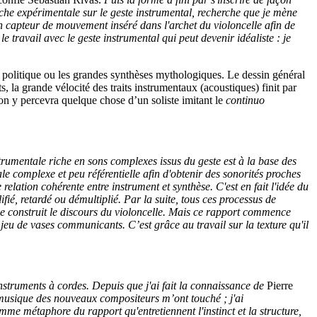
che expérimentale sur le geste instrumental, recherche que je mène
un capteur de mouvement inséré dans l'archet du violoncelle afin de
e travail avec le geste instrumental qui peut devenir idéaliste : je
re politique ou les grandes synthèses mythologiques. Le dessin général
s, la grande vélocité des traits instrumentaux (acoustiques) finit par
 on y percevra quelque chose d’un soliste imitant le
continuo
strumentale riche en sons complexes issus du geste est à la base des
ale complexe et peu référentielle afin d'obtenir des sonorités proches
 relation cohérente entre instrument et synthèse. C'est en fait l'idée du
fié, retardé ou démultiplié. Par la suite, tous ces processus de
 se construit le discours du violoncelle. Mais ce rapport commence
un jeu de vases communicants.
C’est grâce au travail sur la texture qu'il
instruments à cordes. Depuis que j'ai fait la connaissance de
Pierre
 musique des nouveaux compositeurs m’ont touché ; j'ai
me métaphore du rapport qu'entretiennent l'instinct et la structure,