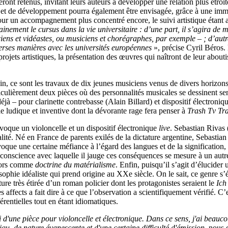
seront retenus, invitant leurs auteurs à développer une relation plus étroi
 et de développement pourra également être envisagée, grâce à une immer
our un accompagnement plus concentré encore, le suivi artistique étant a
ainement le cursus dans la vie universitaire : d’une part, il s’agira de me
ciens et vidéastes, ou musiciens et chorégraphes, par exemple – ; d’autr
verses manières avec les universités européennes
», précise Cyril Béros.
projets artistiques, la présentation des œuvres qui naîtront de leur about
in, ce sont les travaux de dix jeunes musiciens venus de divers horizons
iculièrement deux pièces où des personnalités musicales se dessinent se
 – pour clarinette contrebasse (Alain Billard) et dispositif électroniqu
e ludique et inventive dont la dévorante rage fera penser à
Trash Tv Tr
voque un violoncelle et un dispositif électronique
live
. Sebastian Rivas 
lité. Né en France de parents exilés de la dictature argentine, Sebastia
voque une certaine méfiance à l’égard des langues et de la signification
La conscience avec laquelle il jauge ces conséquences se mesure à un aut
alors comme
doctrine du matérialisme
. Enfin, puisqu’il s’agit d’élucider
ophie idéaliste qui prend origine au XXe siècle. On le sait, ce genre s’éd
re très étirée d’un roman policier dont les protagonistes seraient le
Ic
 affects a fait dire à ce que l’observation a scientifiquement vérifié. C’
érentielles tout en étant idiomatiques.
i d'une pièce pour violoncelle et électronique. Dans ce sens, j'ai beauc
u, de nature évanescente et d'une certaine difficulté d'émission
, nous 