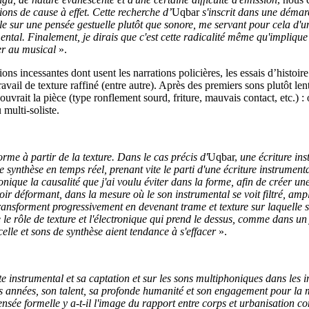
ions de cause à effet. Cette recherche d’
Uqbar
s'inscrit dans une démar
ale sur une pensée gestuelle plutôt que sonore, me servant pour cela d'
ntal. Finalement, je dirais que c'est cette radicalité même qu'implique l
ier au musical
».
ons incessantes dont usent les narrations policières, les essais d’histoi
vail de texture raffiné (entre autre). Après des premiers sons plutôt lent
uvrait la pièce (type ronflement sourd, friture, mauvais contact, etc.) :
multi-soliste.
rme à partir de la texture. Dans le cas précis d'
Uqbar,
une écriture in
de synthèse en temps réel, prenant vite le parti d'une écriture instrument
onique la causalité que j'ai voulu éviter dans la forme, afin de créer une
ir déformant, dans la mesure où le son instrumental se voit filtré, ampli
 transforment progressivement en devenant trame et texture sur laquelle
ue le rôle de texture et l'électronique qui prend le dessus, comme dans 
celle et sons de synthèse aient tendance à s'effacer
».
ste instrumental et sa captation et sur les sons multiphoniques dans les 
ues années, son talent, sa profonde humanité et son engagement pour la
e formelle y a-t-il l'image du rapport entre corps et urbanisation com