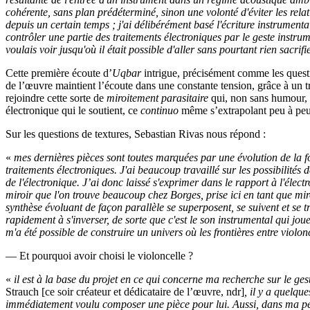
cohérente, sans plan prédéterminé, sinon une volonté d'éviter les relat
depuis un certain temps ; j'ai délibérément basé l'écriture instrument
contrôler une partie des traitements électroniques par le geste instrume
voulais voir jusqu'où il était possible d'aller sans pourtant rien sacrif
Cette première écoute d’
Uqbar
intrigue, précisément comme les questi
de l’œuvre maintient l’écoute dans une constante tension, grâce à un tra
rejoindre cette sorte de
miroitement
parasitaire
qui, non sans humour, o
électronique qui le soutient, ce
continuo
même s’extrapolant peu à peu 
Sur les questions de textures, Sebastian Rivas nous répond :
«
mes dernières pièces sont toutes marquées par une évolution de la fo
traitements électroniques. J'ai beaucoup travaillé sur les possibilités 
de l'électronique.
J’ai donc laissé s'exprimer dans le rapport à l'électr
miroir que l'on trouve beaucoup chez Borges, prise ici en tant que miro
synthèse évoluant de façon parallèle se superposent, se suivent et se
rapidement à s'inverser, de sorte que c'est le son instrumental qui jo
m'a été possible de construire un univers où les frontières entre violon
— Et pourquoi avoir choisi le violoncelle ?
«
il est à la base du projet en ce qui concerne ma recherche sur le ge
Strauch [ce soir créateur et dédicataire de l’œuvre, ndr]
, il y a quelq
immédiatement voulu composer une pièce pour lui. Aussi, dans ma pensé