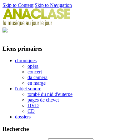
Skip to Content
Skip to Navigation
Liens primaires
chroniques
opéra
concert
da camera
en marge
l'objet sonore
tombé du nid d'euterpe
pages de chevet
DVD
CD
dossiers
Recherche