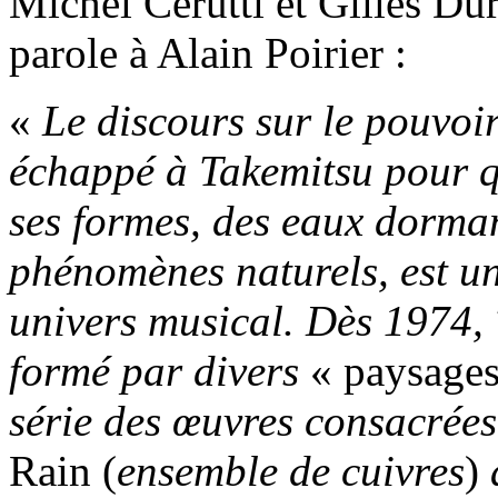
Michel Cerutti et Gilles Du
parole à Alain Poirier :
«
Le discours sur le pouvoi
échappé à Takemitsu pour qu
ses formes, des eaux dorman
phénomènes naturels, est un
univers musical. Dès 1974, 
formé par divers
« paysages
série des œuvres consacrées
Rain (
ensemble de cuivres
)