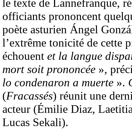
le texte de Lannefranque, réu
officiants prononcent quelqu
poète asturien Ángel Gonzá
l’extrême tonicité de cette 
échouent
et la langue dispa
mort soit prononcée
», préc
lo condenaron a muerte
».
(
Fracassés
) réunit une derni
acteur (Émilie Diaz, Laetit
Lucas Sekali).