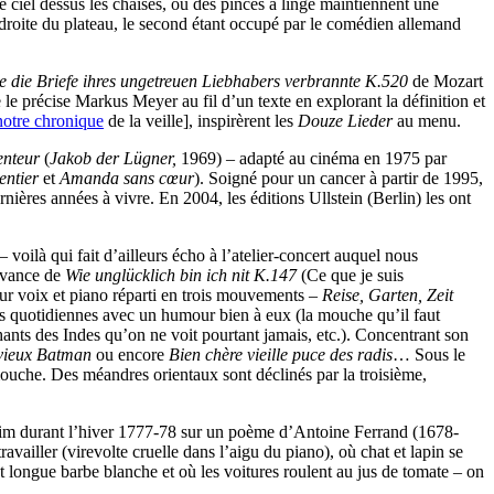
e ciel dessus les chaises, où des pinces à linge maintiennent une
 droite du plateau, le second étant occupé par le comédien allemand
se die Briefe ihres ungetreuen Liebhabers verbrannte K.520
de Mozart
 le précise Markus Meyer au fil d’un texte en explorant la définition et
notre chronique
de la veille], inspirèrent les
Douze Lieder
au menu.
enteur
(
Jakob der Lügner,
1969) – adapté au cinéma en 1975 par
 entier
et
Amanda sans cœur
). Soigné pour un cancer à partir de 1995,
ières années à vivre. En 2004, les éditions Ullstein (Berlin) les ont
voilà qui fait d’ailleurs écho à l’atelier-concert auquel nous
 avance de
Wie unglücklich bin ich nit K.147
(Ce que je suis
ur voix et piano réparti en trois mouvements –
Reise, Garten, Zeit
res quotidiennes avec un humour bien à eux (la mouche qu’il faut
hants des Indes qu’on ne voit pourtant jamais, etc.). Concentrant son
 vieux Batman
ou encore
Bien chère vieille puce des radis
… Sous le
mouche. Des méandres orientaux sont déclinés par la troisième,
im durant l’hiver 1777-78 sur un poème d’Antoine Ferrand (1678-
ravailler (virevolte cruelle dans l’aigu du piano), où chat et lapin se
nt longue barbe blanche et où les voitures roulent au jus de tomate – on