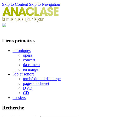
Skip to Content
Skip to Navigation
Liens primaires
chroniques
opéra
concert
da camera
en marge
l'objet sonore
tombé du nid d'euterpe
pages de chevet
DVD
CD
dossiers
Recherche