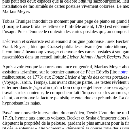
plus petit des deux espaces que la célèbre
Stiftung
salzbourgeoise, lieu
installation de fac-similés de cartes postales vivement colorées. Le m
Markus Meyer.
Tobias Truniger introduit ce moment par une page de piano en grand
(Lorsque Luise brûla les lettres de l’infidèle amant, 1787) est enchain
l’usage. Puis s’énonce le contexte des cartes postales qui
,
au composite
L’écrivain et scénariste est-allemand d’origine polonaise Jurek Beck
Frank Beyer –, bien que Grasset publia les suivants (en notre idiome, l
il continue à beaucoup voyager et envoie des cartes postales à son gar
rassemblées dans un recueil intitulé
Lieber Johnny (Jurek Beckers Pos
Après avoir évoqué la correspondance en général, Markus Meyer aborde le
assistions ici-même, sur le premier quatuor de Péter Eötvös [lire
notre
malheureuse, ca.1773) aux
Douze Lieder d’après des cartes postales 
(Voyage, Jardin, Temps). Lus avant chaque partie, les textes révèlent 
enfermer dans le
frigo
afin qu’un bon coup de gel fasse taire ces agaça
travail sur les contenus, le compositeur fait l’impasse sur les amorces, 
chant, on retrouve la facture pianistique entendue en préambule. La d
hypnotisant les najas.
Passé une nouvelle intervention du comédien, Deniz Uzun donne un 
1719), hymne aux amours volages. Becker et Srnka d’importer alors l
disputent la propriété de la pelouse, gardant le plus amusant pour la f
rit dès le solennel «
Die Schweiz
», démesuré, la course folle des sav