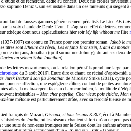
 d’étude et de recherche, dédie au concert. Deux fils croisés traversent l
ezzo-soprano Deniz Uzun est installé dans un des fauteuils qui siègent à
 brouillard de fausses gammes généreusement pédalisé. Le Lied
Als Lui
é par la voix chaude de Deniz Uzun. Il s’agira en effet de lettres, comme
ur tchèque dont nous applaudissions hier soir
My life without me
[lire
er (1937-1997) est connu en France pour son premier roman,
Jakob le m
es titres sont
L'heure du réveil, Les enfants Bronstein, L'ami du monde
çon de cinq ans, Jonathan (qu’il surnomme Johnny), durant ses deux dern
tkarten an seinen Sohn Jonathan).
s lettres mozartiennes, où la relation père-fils prend une large part – 
 chronique
du 3 août 2016]. Entre dire et chant, ce récital d’après-midi
de Jurek Becker à son fils Jonathan
de Miroslav Srnka (2011), cycle po
une joueuse affection, une espièglerie câline, contant de petites aventu
ntes ailes, la main-serpent face au charmeur indien, la multitude d’élép
souvent irrésistibles –
Mon cher paprika, Cher vieux pois chiche, Mon
euxième mélodie est particulièrement drôle, avec sa férocité tueuse de 
Lied français de Mozart,
Oiseaux, si tous les ans K.307,
écrit à Mannhe
es histoires du
Jardin,
où les oiseaux chantent si fort qu’on ne peut pas t
in : une suite de non-sens ironiques sur la Suisse dont les enfants arbore
oureuses absurdités accouchant d’un «
To-ma-ten…saft
» fabuleux.