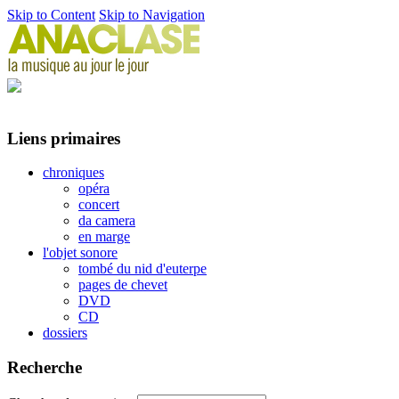
Skip to Content
Skip to Navigation
Liens primaires
chroniques
opéra
concert
da camera
en marge
l'objet sonore
tombé du nid d'euterpe
pages de chevet
DVD
CD
dossiers
Recherche