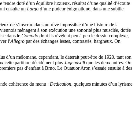
e tendre doté d’un équilibre luxueux, résultat d’une qualité d’écoute
nant ensuite un
Largo
d’une pudeur énigmatique, dans une subtile
eux de s’inscrire dans un rêve impossible d’une histoire de la
es viennois ménagent à son exécution une sonorité plus musclée, dotée
ise dans le
Comodo
dont ils révèlent peu à peu le dessin complexe,
ver l’
Allegro
par des échanges lestes, contrastés, hargneux. On
us d’un mélomane, cependant, le daterait peut-être de 1920, tant son
ux cette partition décidément plus
Jugendstill
que les deux autres. On
 premiers pas d’enfant à Brno. Le Quatuor Aron s’essaie ensuite à des
grande cohérence du menu :
Dedication
, quelques minutes d’un lyrisme