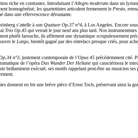
on riche en contrastes. Introduisant l’
Allegro moderato
dans un lyrism
ment homogénéisé, les quartettistes articulent fermement le
Presto
, rete
né dans une effervescence déroutante.
hönberg s’attelle à son
Quatuor Op.37 n°4
, à Los Angeles. Encore souci
cal
Trio Op.45
qui verrait le jour neuf ans plus tard. Nos instrumentist
ment plutôt farouche, ils affirment une dynamique scrupuleusement préc
 ouvre le
Largo
, bientôt gagné par des entrelacs presque criés, pour ache
 Op.34 n°3
, justement contemporain de l’
Opus 45
précédemment cité. Pl
 dramatique de l’opéra
Das Wunder Der Heliane
qui caractérisera le mie
nato
brillamment exécuté, ses motifs rappelant peut-être au musicien ses
vement.
istes donnent en
bis
une brève pièce d’Ernst Toch, préservant ainsi la 