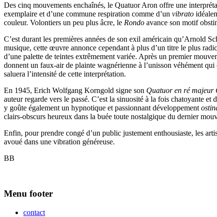
Des cinq mouvements enchaînés, le Quatuor Aron offre une interprétati
exemplaire et d’une commune respiration comme d’un
vibrato
idéale
couleur. Volontiers un peu plus âcre, le
Rondo
avance son motif obsti
C’est durant les premières années de son exil américain qu’Arnold Sc
musique, cette œuvre annonce cependant à plus d’un titre le plus radi
d’une palette de teintes extrêmement variée. Après un premier mouve
donnent un faux-air de plainte wagnérienne à l’unisson véhément qui
saluera l’intensité de cette interprétation.
En 1945, Erich Wolfgang Korngold signe son
Quatuor en ré majeur
auteur regarde vers le passé. C’est la sinuosité à la fois chatoyante et
y goûte également un hypnotique et passionnant développement
osti
clairs-obscurs heureux dans la buée toute nostalgique du dernier mou
Enfin, pour prendre congé d’un public justement enthousiaste, les art
avoué dans une vibration généreuse.
BB
Menu footer
contact