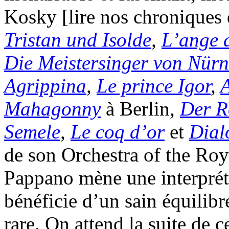
Kosky [lire nos chroniques
Tristan und Isolde
,
L’ange 
Die Meistersinger von Nür
Agrippina
,
Le prince Igor
,
A
Mahagonny
à Berlin,
Der R
Semele
,
Le coq d’or
et
Dial
de son Orchestra of the Ro
Pappano mène une interpréta
bénéficie d’un sain équilibr
rare. On attend la suite de 