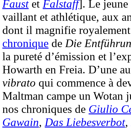
Faust
et
Falstaff
]. Le jeun
vaillant et athlétique, aux 
dont il magnifie royalement 
chronique
de
Die Entführun
la pureté d’émission et l’ex
Howarth en Freia. D’une aut
vibrato
qui commence à dev
Maltman campe un Wotan jud
nos chroniques de
Giulio Ce
Gawain
,
Das Liebesverbot
,