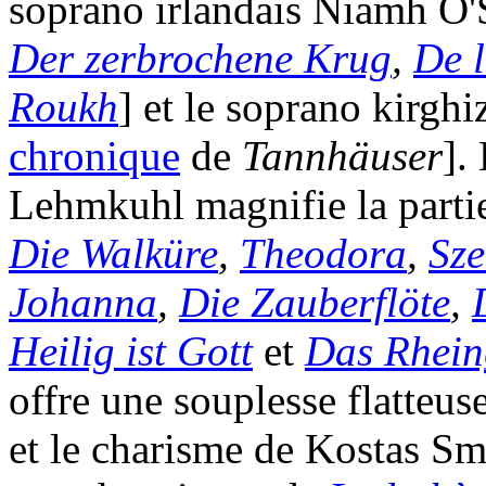
soprano irlandais Niamh O'S
Der zerbrochene Krug
,
De 
Roukh
] et le soprano kirgh
chronique
de
Tannhäuser
].
Lehmkuhl magnifie la partie
Die Walküre
,
Theodora
,
Sze
Johanna
,
Die Zauberflöte
,
Heilig ist Gott
et
Das Rhein
offre une souplesse flatteu
et le charisme de Kostas Sm