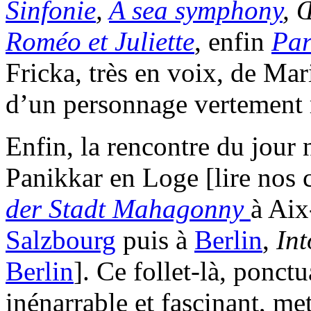
Sinfonie
,
A sea symphony
, 
Roméo et Juliette
, enfin
Par
Fricka, très en voix, de Ma
d’un personnage vertement 
Enfin, la rencontre du jour n
Panikkar en Loge [lire nos 
der Stadt Mahagonny
à Ai
Salzbourg
puis à
Berlin
,
Int
Berlin
]. Ce follet-là, ponct
inénarrable et fascinant, met