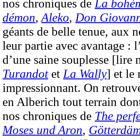
nos chroniques de
La bohè
démon
,
Aleko
,
Don Giovann
géants de belle tenue, aux n
leur partie avec avantage : 
d’une saine souplesse [lire 
Turandot
et
La Wally
] et l
impressionnant. On retrouve
en Alberich tout terrain dont
nos chroniques de
The perf
Moses und Aron
,
Götterdä