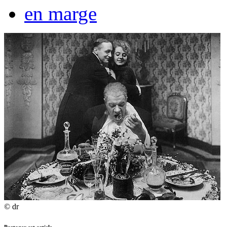
en marge
© dr