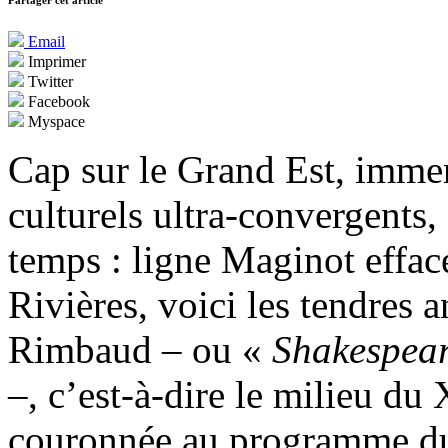
Partager cet article
Email
Imprimer
Twitter
Facebook
Myspace
Cap sur le Grand Est, immens
culturels ultra-convergents
temps : ligne Maginot effacé
Rivières, voici les tendres 
Rimbaud – ou «
Shakespear
–, c’est-à-dire le milieu du 
couronnée au programme du 