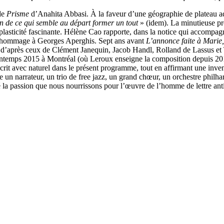
de
Prisme
d’Anahita Abbasi. À la faveur d’une géographie de plateau ada
ein de ce qui semble au départ former un tout
» (idem). La minutieuse pré
e plasticité fascinante. Hélène Cao rapporte, dans la notice qui accompa
 hommage à Georges Aperghis. Sept ans avant
L’annonce faite à Marie
ts d’après ceux de Clément Janequin, Jacob Handl, Rolland de Lassus 
printemps 2015 à Montréal (où Leroux enseigne la composition depuis 2
t avec naturel dans le présent programme, tout en affirmant une invent
arrateur, un trio de free jazz, un grand chœur, un orchestre philharmo
 la passion que nous nourrissons pour l’œuvre de l’homme de lettre antill