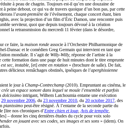
t réduite à peau de chagrin. Toujours est-il qu’en une douzaine de
 à peine debout, ce qui va de travers quoique d’un bon pas, par cette
derons l’
avant-première
de l’événement, chaque concert étant, bien
perghis, avec la projection d’un film d’Éric Damon, une rencontre puis
 humble serviteur, quoi que depuis toujours dévoué à la création
rsonnel la retransmission du mercredi 11 février (dans le désordre,
r ce faire, la
maison ronde
associe à l’Orchestre Philharmonique de
chel-Dansac et le comédien Greg Germain qui intervient en tant que
ation mondiale. Il s’agit de
Willy-Willy,
réponse de l’artiste à la
cette formation dans une page de huit minutes dont le titre emprunte
est sec, instable,
[et]
entre en rotation
» (brochure de salle). De fait,
autres délicieux remâchages obstinés, ipséiques de l’
aperghissienne
ient le jour à
Champ-Contrechamp
(2010). Empruntant au cinéma, le
te crée un espace sonore dans lequel se moule l’ensemble et parfois
un
dolcissimo
intrigant, Wilhem Latchoumia entame une exécution
u
29 novembre 2006
, du
23 novembre 2010
, du
20 octobre 2017
, des
un
pianissimo
peut-être résigné. À l’entame de la seconde partie du
e [lire nos chroniques d’
Entre chien et loup
,
Avis de tempête
,
es] – donne les cinq dernières études du cycle pour voix solo
hender en jouant avec ses codes, ses images et ses sons
» (idem). On
rfois.