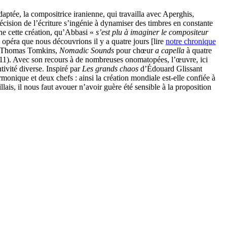
ptée, la compositrice iranienne, qui travailla avec Aperghis,
cision de l’écriture s’ingénie à dynamiser des timbres en constante
gne cette création, qu’Abbasi «
s’est plu à imaginer le compositeur
,
opéra que nous découvrions il y a quatre jours [lire
notre chronique
et Thomas Tomkins,
Nomadic Sounds
pour chœur
a capella
à quatre
011). Avec son recours à de nombreuses onomatopées, l’œuvre, ici
ivité diverse. Inspiré par
Les grands chaos
d’Édouard Glissant
nique et deux chefs : ainsi la création mondiale est-elle confiée à
ais, il nous faut avouer n’avoir guère été sensible à la proposition