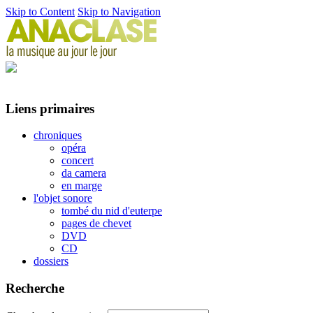
Skip to Content
Skip to Navigation
Liens primaires
chroniques
opéra
concert
da camera
en marge
l'objet sonore
tombé du nid d'euterpe
pages de chevet
DVD
CD
dossiers
Recherche