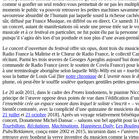
comme si gonfler un seul rendez-vous permettait de ne pas les multiplier
moments le public va pouvoir retrouver les petites machines savamment
savoureuse absurdité de l’humain par laquelle sourd la richesse cachée
sûr, diffusé par France Musique, en différé ou en direct. Ce samedi 31
un concert, autant de manifestations où seule une presse triée sur le vo
musicale et à ce festival en particulier, ne fut point élu par la personn
puisqu’il s’agira dès lors d’un postlude et non plus d’une avant-premiè
Le concert d’ouverture du festival offre six opus, dont trois du musi
Radio France la Maîtrise et le Chœur de Radio France, le collectif 
récitant. Parmi les trois œuvres de Georges Aperghis aujourd’hui donn
commande de Radio France (avec le soutien de Covéa France) pour les 
à une terminologie aborigène selon laquelle
Willy-Willy
est un «
tourbi
sous la battue de Louis Gal [lire
notre chronique
de
L’avenir nous le d
plume, où peut-être le souffle soulève quelques gentilles petites greno
Le 20 août 2011, dans le cadre des
Proms
londoniens, le pianiste Nic
principe de l’œuvre oppose deux points de vue dans l’édification d’u
l’ensemble crée un espace sonore dans lequel le soliste s’inscrit
» – vo
bientôt contrastée, avec la complicité d’une quinzaine de musiciens du
21 juillet
et
21 octobre
2018]. Après un voyage relativement frénétique, 
concert, Donatienne Michel-Dansac – saluons son bel appétit pour la mu
Tourbillons
,
Récitations
,
Machinations
,
Happiness Daily
,
Les Bouling
Pubs/Reklamen,
conçu entre 2002 et 2015, incursion dans «
l’univers
retrouve avec bonheur la verve inventive du musicien comme la virtuosi