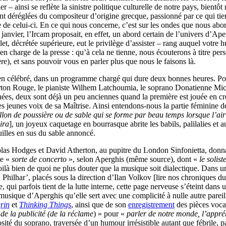
 – ainsi se reflète la sinistre politique culturelle de notre pays, bientô
 déréglées du compositeur d’origine grecque, passionné par ce qui tient
 de celui-ci. En ce qui nous concerne, c’est sur les ondes que nous abor
 janvier, l’Ircam proposait, en effet, un abord certain de l’univers d’A
let, décrétée supérieure, eut le privilège d’assister – rang auquel votre
e en charge de la presse : qu’à cela ne tienne, nous écouterons à titre pe
re), et sans pouvoir vous en parler plus que nous le faisons là.
cien célébré, dans un programme chargé qui dure deux bonnes heures. Pou
Carton Rouge, le pianiste Wilhem Latchoumia, le soprano Donatienne Mi
ées, deux sont déjà un peu anciennes quand la première est jouée en cré
jeunes voix de sa Maîtrise. Ainsi entendons-nous la partie féminine de 
llon de poussière ou de sable qui se forme par beau temps lorsque l’air 
ira
], un joyeux caquetage en bourrasque abrite les babils, palilalies et 
uilles en sus du sable annoncé.
olas Hodges et David Atherton, au pupitre du London Sinfonietta, donna
ne «
sorte de concerto
», selon Aperghis (même source), dont «
le solis
ilà bien de quoi ne plus douter que la musique soit dialectique. Dans 
 Philhar’, placés sous la direction d’Ilan Volkov [lire nos chroniques d
qui parfois tient de la lutte interne, cette page nerveuse s’éteint dans 
sique d’Aperghis qu’elle sert avec une complicité à nulle autre pareill
rin
et
Thinking Things
, ainsi que de son
enregistrement
des pièces vocal
 de la publicité (de la réclame
) » pour «
parler de notre monde, l’appré
té du soprano, traversée d’un humour irrésistible autant que fébrile, pa