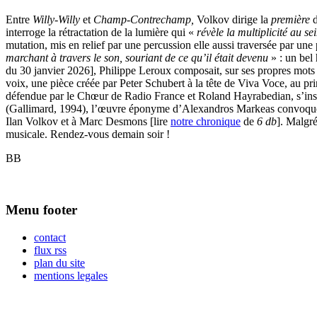
Entre
Willy-Willy
et
Champ-Contrechamp,
Volkov dirige la
première
interroge la rétractation de la lumière qui «
révèle la multiplicité au s
mutation, mis en relief par une percussion elle aussi traversée par un
marchant à travers le son, souriant de ce qu’il était devenu
» : un bel
du 30 janvier 2026], Philippe Leroux composait, sur ses propres mo
voix, une pièce créée par Peter Schubert à la tête de Viva Voce, au 
défendue par le Chœur de Radio France et Roland Hayrabedian, s’inscri
(Gallimard, 1994), l’œuvre éponyme d’Alexandros Markeas convoque un n
Ilan Volkov et à Marc Desmons [lire
notre chronique
de
6 db
]. Malgré
musicale. Rendez-vous demain soir !
BB
Menu footer
contact
flux rss
plan du site
mentions legales