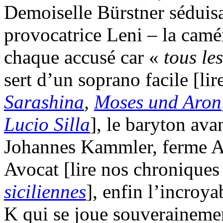
Demoiselle Bürstner séduis
provocatrice Leni – la camé
chaque accusé car «
tous le
sert d’un soprano facile [li
Sarashina
,
Moses und Aron
Lucio Silla
], le baryton av
Johannes Kammler, ferme Ap
Avocat [lire nos chroniques
siciliennes
], enfin l’incroy
K qui se joue souverainemen