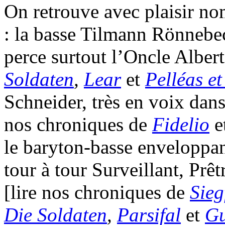
On retrouve avec plaisir no
: la basse Tilmann Rönnebe
perce surtout l’Oncle Alber
Soldaten
,
Lear
et
Pelléas e
Schneider, très en voix dans 
nos chroniques de
Fidelio
e
le baryton-basse enveloppa
tour à tour Surveillant, Prê
[lire nos chroniques de
Sieg
Die Soldaten
,
Parsifal
et
Gu