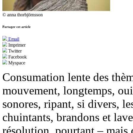
© anna thorbjörnsson
Partager cet article
Email
Imprimer
Twitter
Facebook
Myspace
Consumation lente des thèm
mouvement, longtemps, oui, 
sonores, ripant, si divers, l
chuintants, brandons et lave
résolution, pourtant – mais