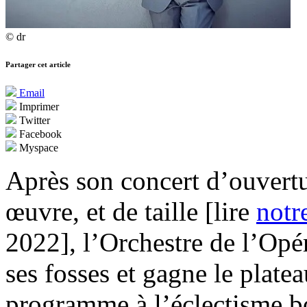
© dr
Partager cet article
Email
Imprimer
Twitter
Facebook
Myspace
Après son concert d’ouvertu
œuvre, et de taille [lire
notr
2022], l’Orchestre de l’Opér
ses fosses et gagne le plate
programme à l’éclectisme 