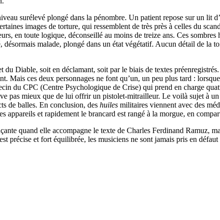
n.
un niveau surélevé plongé dans la pénombre. Un patient repose sur un lit 
Certaines images de torture, qui ressemblent de très près à celles du sca
lleurs, en toute logique, déconseillé au moins de treize ans. Ces sombres
é, désormais malade, plongé dans un état végétatif. Aucun détail de la to
 du Diable, soit en déclamant, soit par le biais de textes préenregistré
nt. Mais ces deux personnages ne font qu’un, un peu plus tard : lorsque 
decin du CPC (Centre Psychologique de Crise) qui prend en charge quat
uve pas mieux que de lui offrir un pistolet-mitrailleur. Le voilà sujet 
acts de balles. En conclusion, des
huiles
militaires viennent avec des méda
les appareils et rapidement le brancard est rangé à la morgue, en compart
rinçante quand elle accompagne le texte de Charles Ferdinand Ramuz, ma
 précise et fort équilibrée, les musiciens ne sont jamais pris en défau