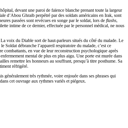
d’hôpital, devant une paroi de faïence blanche prenant toute la largeur
ndale d’Abou Ghraib perpétré par des soldats américains en Irak, sont
 heures passées sont revécues en songe par le soldat, lors de
flashs
,
ilette intime de ce dernier, effectuée par le personnel médical, ne nous
s. La voix du Diable sort de haut-parleurs situés du côté du malade. Le
le Soldat débranche l’appareil respiratoire du malade, c’est ce
re combattants, en vue de leur reconstruction psychologique après
à un enfermement mental de plus en plus aigu. Une porte est murée dans
illes remettre les honneurs au souffrant, presqu’à titre posthume. Sa
iment réfrigéré.
is généralement très rythmée, voire enjouée dans ses phrases qui
t dans cet ouvrage aux rythmes variés et piégeux.