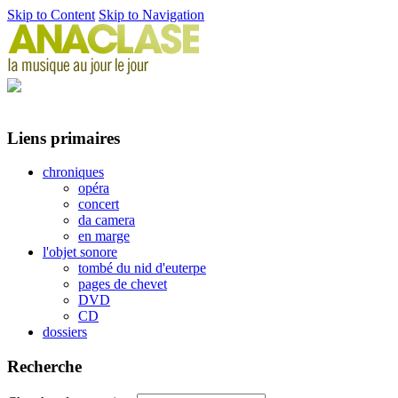
Skip to Content
Skip to Navigation
Liens primaires
chroniques
opéra
concert
da camera
en marge
l'objet sonore
tombé du nid d'euterpe
pages de chevet
DVD
CD
dossiers
Recherche