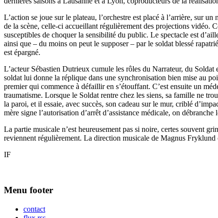
dernières saisons à Lausanne et à Lyon, coproducteurs de la réalisatio
L’action se joue sur le plateau, l’orchestre est placé à l’arrière, sur 
de la scène, celle-ci accueillant régulièrement des projections vidéo. 
susceptibles de choquer la sensibilité du public. Le spectacle est d’ai
ainsi que – du moins on peut le supposer – par le soldat blessé rapatri
est épargné.
L’acteur Sébastien Dutrieux cumule les rôles du Narrateur, du Soldat et
soldat lui donne la réplique dans une synchronisation bien mise au poi
premier qui commence à défaillir en s’étouffant. C’est ensuite un mé
traumatisme. Lorsque le Soldat rentre chez les siens, sa famille ne tro
la paroi, et il essaie, avec succès, son cadeau sur le mur, criblé d’imp
mère signe l’autorisation d’arrêt d’assistance médicale, on débranche 
La partie musicale n’est heureusement pas si noire, certes souvent g
reviennent régulièrement. La direction musicale de Magnus Fryklund est
IF
Menu footer
contact
flux rss