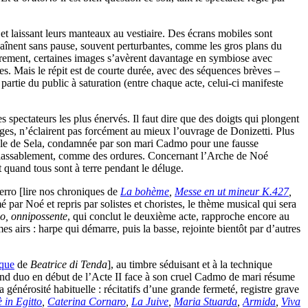
e et laissant leurs manteaux au vestiaire. Des écrans mobiles sont
chaînent sans pause, souvent perturbantes, comme les gros plans du
rarement, certaines images s’avèrent davantage en symbiose avec
es. Mais le répit est de courte durée, avec des séquences brèves –
rtie du public à saturation (entre chaque acte, celui-ci manifeste
s spectateurs les plus énervés. Il faut dire que des doigts qui plongent
ages, n’éclairent pas forcément au mieux l’ouvrage de Donizetti. Plus
inale de Sela, condamnée par son mari Cadmo pour une fausse
 inlassablement, comme des ordures. Concernant l’Arche de Noé
t quand tous sont à terre pendant le déluge.
erro [lire nos chroniques de
La bohème
,
Messe en ut mineur K.427
,
é par Noé et repris par solistes et choristes, le thème musical qui sera
o, onnipossente
, qui conclut le deuxième acte, rapproche encore au
s airs : harpe qui démarre, puis la basse, rejointe bientôt par d’autres
ique
de
Beatrice di Tenda
], au timbre séduisant et à la technique
grand duo en début de l’Acte II face à son cruel Cadmo de mari résume
générosité habituelle : récitatifs d’une grande fermeté, registre grave
 in Egitto
,
Caterina Cornaro
,
La Juive
,
Maria Stuarda
,
Armida
,
Viva