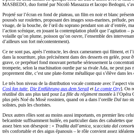
MASBEDO, duo formé par Nicolò Massazza et Iacopo Bedogni, s’avère
Projeté sur l’écran en fond de plateau, un film en noir et blanc présent
poussés sur roulettes, proposant des images sous-marines, prélude, peu
visage, de la bouche, de l’œil du soprano pendant son air d’entrée, m
l’action scénique, en jouant la contemplation plutôt que l’agitation –
volaille qu’on plume, poisson qu’on ouvre, l’ensemble des intervenants
d’ailleurs son fort mécontentement).
Ce ne sont pas, après l’entracte, les deux cameramen qui filment, et l’i
dans la nourriture, plus précisément dans des desserts en gelée, pour 
grave, ce perpétuel fond mouvant perturbe sérieusement la concentrat
tromperie, selon la machination ourdie par sa rivale Ada, ne peut pa
proprement dite, c’est une plate-forme métallique qui s’élève dans les 
Le très bon niveau de la distribution vocale contraste avec l’aspect v
Così fan tutte
,
Die Entführung aus dem Serail
et
Le comte Ory
]. On r
réutilisé dix ans plus tard pour
La fille du régiment
montée à l’Opéra C
plus près Noé du Mosè rossinien, quand on a dans l’oreille
Dal tuo ste
solistes, puis les choristes.
Deux autres rôles sont au moins aussi importants, en premier lieu celu
belcantiste suffisamment huilée, en particulier dans des cabalettes qu
assez bien son désespoir : «
Tradita dall’amica, scacciata dal consort
très confortable et des aigus épanouis – le rôle convient assez idéale