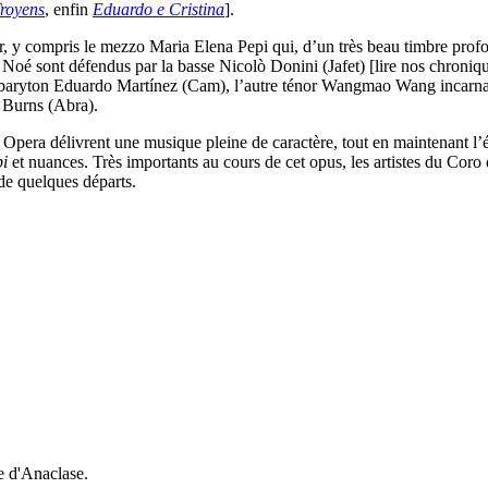
Troyens
, enfin
Eduardo e Cristina
].
er, y compris le mezzo Maria Elena Pepi qui, d’un très beau timbre prof
 Noé sont défendus par la basse Nicolò Donini (Jafet) [lire nos chroniq
te baryton Eduardo Martínez (Cam), l’autre ténor Wangmao Wang incarn
e Burns (Abra).
ti Opera délivrent une musique pleine de caractère, tout en maintenant l
i
et nuances. Très importants au cours de cet opus, les artistes du Coro
de quelques départs.
e d'Anaclase.