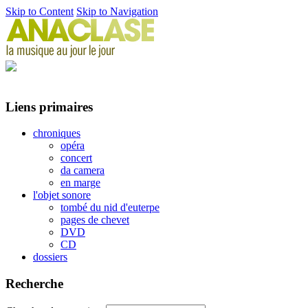
Skip to Content
Skip to Navigation
Liens primaires
chroniques
opéra
concert
da camera
en marge
l'objet sonore
tombé du nid d'euterpe
pages de chevet
DVD
CD
dossiers
Recherche