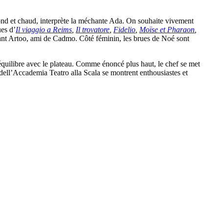
ond et chaud, interprète la méchante Ada. On souhaite vivement
ues d’
Il viaggio a Reims
,
Il trovatore
,
Fidelio
,
Moïse et Pharaon
,
ant Artoo, ami de Cadmo. Côté féminin, les brues de Noé sont
’équilibre avec le plateau. Comme énoncé plus haut, le chef se met
 dell’Accademia Teatro alla Scala se montrent enthousiastes et