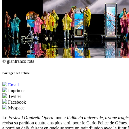
© gianfranco rota
Partager cet article
Email
Imprimer
Twitter
Facebook
Myspace
Le
Festival Donizetti Opera
monte
Il diluvio universale
,
azione tragi
révisa sa partition quatre ans plus tard, pour le Carlo Felice de Gêne
a porté au delà, faisant en quelque sorte un trait d’union avec le futur