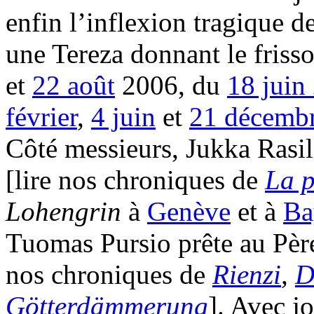
enfin l’inflexion tragique 
une Tereza donnant le friss
et
22 août
2006, du
18 juin
février
,
4 juin
et
21 décemb
Côté messieurs, Jukka Rasi
[lire nos chroniques de
La p
Lohengrin
à
Genève
et à
Ba
Tuomas Pursio prête au Père
nos chroniques de
Rienzi
,
D
Götterdämmerung
]. Avec j