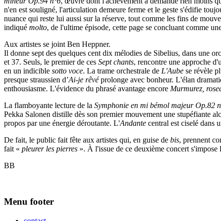
mineur Op.94 n°6
, œuvre dont l'achèvement a demandé rien moins que
n'en est souligné, l'articulation demeure ferme et le geste s'édifie touj
nuance qui reste lui aussi sur la réserve, tout comme les fins de mouv
indiqué
molto
, de l'ultime épisode, cette page se concluant comme une c
Aux artistes se joint Ben Heppner.
Il donne sept des quelques cent dix mélodies de Sibelius, dans une orc
et 37. Seuls, le premier de ces
Sept chants
, rencontre une approche d'
en un indicible
sotto voce
. La trame orchestrale de
L'Aube
se révèle pl
presque straussien d’
Ai-je rêvé
prolonge avec bonheur. L'élan dramat
enthousiasme. L'évidence du phrasé avantage encore
Murmurez, rose
La flamboyante lecture de la
Symphonie en mi bémol majeur Op.82 
Pekka Salonen distille dès son premier mouvement une stupéfiante alchi
propos par une énergie déroutante. L'
Andante
central est ciselé dans
De fait, le public fait fête aux artistes qui, en guise de
bis
, prennent c
fait «
pleurer les pierres
». À l'issue de ce deuxième concert s'impose l
BB
Menu footer
contact