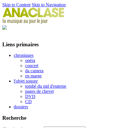
Skip to Content
Skip to Navigation
Liens primaires
chroniques
opéra
concert
da camera
en marge
l'objet sonore
tombé du nid d'euterpe
pages de chevet
DVD
CD
dossiers
Recherche