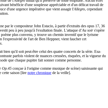
nue de l'
Allegro
initial qu'il préserve de toute emphase. Aucun effet
uivant bénéficie d'une souplesse appréciable et d'un délicat travail de
vace
d'une urgence impérative que vient assagir l'
Allegro
, cependant
ution.
ne par le compositeur John Estacio, à partir d'extraits des opus 17, 36
vestit peu à peu jusqu'à l'exultation finale. L'attaque d’
Au soir
s'opère
un poème plus convenu, y trouve un chemin inventif que le lyrisme
l'expressivité de l'art de Ben Heppner, vient faucher cet
s
.
t bien qu'il soit peut-être celui des quatre concerts de la série. Esa-
ntraste parfois violent de nuances creusées, risquées, et la vigueur du
épisode que chaque pupitre fait sonner comme personne.
de Op.45
conçue à l'origine comme musique de scène) saisissante qui
 cette saison [lire
notre chronique
de la veille].