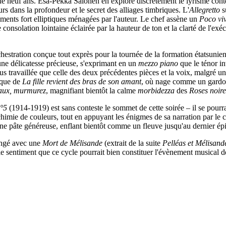
 neuf ans. Esa-Pekka Salonen en explore discrètement le lyrisme conte
ours dans la profondeur et le secret des alliages timbriques. L'
Allegretto
s
ements fort elliptiques ménagées par l'auteur. Le chef assène un
Poco vi
onsolation lointaine éclairée par la hauteur de ton et la clarté de l'exéc
hestration conçue tout exprès pour la tournée de la formation étatsunien
une délicatesse précieuse, s'exprimant en un
mezzo piano
que le ténor in
us travaillée que celle des deux précédentes pièces et la voix, malgré 
ique de
La fille revient des bras de son amant
, où nage comme un gardon 
aux, murmurez
, magnifiant bientôt la calme
morbidezza
des
Roses noire
n°5
(1914-1919) est sans conteste le sommet de cette soirée – il se pourrai
mie de couleurs, tout en appuyant les énigmes de sa narration par le co
 une pâte généreuse, enflant bientôt comme un fleuve jusqu'au dernier 
ongé avec une
Mort de Mélisande
(extrait de la suite
Pelléas et Mélisan
e sentiment que ce cycle pourrait bien constituer l'évènement musical de