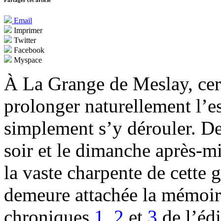
Partager cet article
Email
Imprimer
Twitter
Facebook
Myspace
À La Grange de Meslay, cer
prolonger naturellement l’es
simplement s’y dérouler. De 
soir et le dimanche après-mi
la vaste charpente de cette 
demeure attachée la mémoire
chroniques
1
,
2
et
3
de l’édi