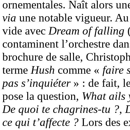
ornementales. Naît alors un
via
une notable vigueur. Au s
vide avec
Dream of falling
(
contaminent l’orchestre dans
brochure de salle, Christophe
terme
Hush
comme «
faire 
pas s’inquiéter
» : de fait, 
pose la question,
What ails
De quoi te chagrines-tu ?
,
D
ce qui t’affecte ?
Lors des e