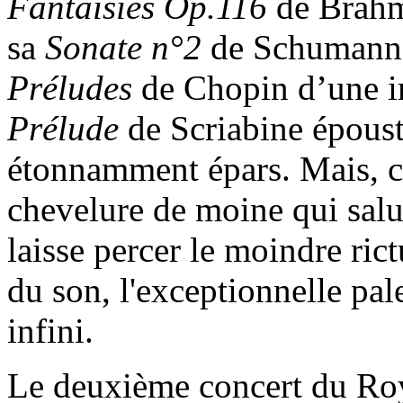
Fantaisies Op.116
de Brahms
sa
Sonate n°2
de Schumann 
Préludes
de Chopin d’une i
Prélude
de Scriabine époust
étonnamment épars. Mais, che
chevelure de moine qui salue
laisse percer le moindre rictu
du son, l'exceptionnelle pal
infini.
Le deuxième concert du Roy