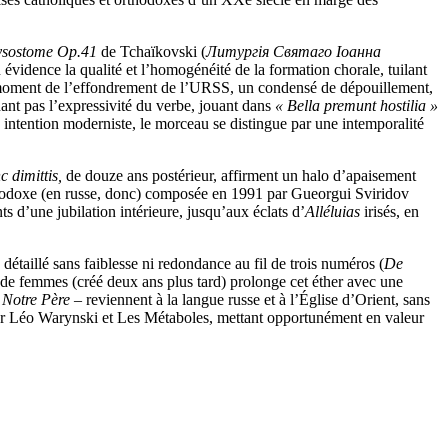
rysostome Op.41
de Tchaïkovski (
Литургія Святаго Іоанна
 évidence la qualité et l’homogénéité de la formation chorale, tuilant
 moment de l’effondrement de l’URSS, un condensé de dépouillement,
dant pas l’expressivité du verbe, jouant dans
« Bella premunt hostilia »
ns intention moderniste, le morceau se distingue par une intemporalité
 dimittis,
de douze ans postérieur, affirment un halo d’apaisement
hodoxe (en russe, donc) composée en 1991 par Gueorgui Sviridov
s d’une jubilation intérieure, jusqu’aux éclats d’
Alléluias
irisés, en
taillé sans faiblesse ni redondance au fil de trois numéros (
De
de femmes (créé deux ans plus tard) prolonge cet éther avec une
t
Notre Père
– reviennent à la langue russe et à l’Église d’Orient, sans
par Léo Warynski et Les Métaboles, mettant opportunément en valeur