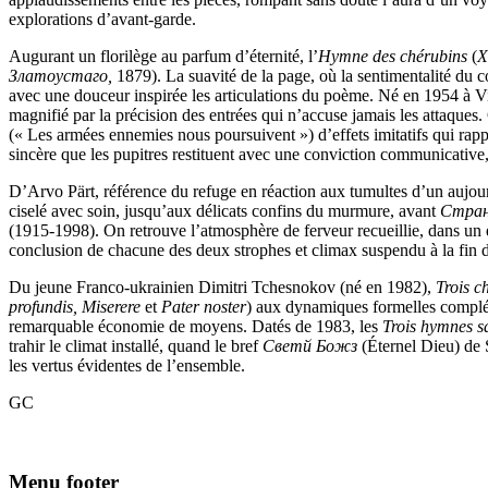
explorations d’avant-garde.
Augurant un florilège au parfum d’éternité, l’
Hymne des chérubins
(
Х
Златоустаго,
1879). La suavité de la page, où la sentimentalité du c
avec une douceur inspirée les articulations du poème. Né en 1954 à Vi
magnifié par la précision des entrées qui n’accuse jamais les attaques.
(« Les armées ennemies nous poursuivent ») d’effets imitatifs qui rap
sincère que les pupitres restituent avec une conviction communicative,
D’Arvo Pärt, référence du refuge en réaction aux tumultes d’un aujour
ciselé avec soin, jusqu’aux délicats confins du murmure, avant
Стран
(1915-1998). On retrouve l’atmosphère de ferveur recueillie, dans un él
conclusion de chacune des deux strophes et climax suspendu à la fin d
Du jeune Franco-ukrainien Dimitri Tchesnokov (né en 1982),
Trois c
profundis, Miserere
et
Pater noster
) aux dynamiques formelles complém
remarquable économie de moyens. Datés de 1983, les
Trois hymnes s
trahir le climat installé, quand le bref
Свeтй Бoжз
(Éternel Dieu) de
les vertus évidentes de l’ensemble.
GC
Menu footer