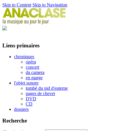
Skip to Content
Skip to Navigation
Liens primaires
chroniques
opéra
concert
da camera
en marge
l'objet sonore
tombé du nid d'euterpe
pages de chevet
DVD
CD
dossiers
Recherche