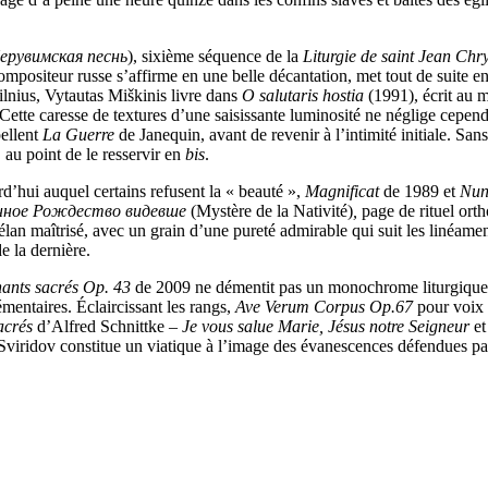
ерувимская песнь
), sixième séquence de la
Liturgie de saint Jean Ch
ompositeur russe s’affirme en une belle décantation, met tout de suite en
lnius, Vytautas Miškinis livre dans
O salutaris hostia
(1991), écrit au
 Cette caresse de textures d’une saisissante luminosité ne néglige cepen
pellent
La Guerre
de Janequin, avant de revenir à l’intimité initiale. Sa
 au point de le resservir en
bis
.
d’hui auquel certains refusent la « beauté »,
Magnificat
de 1989 et
Nunc
ное Рождество видевше
(Mystère de la Nativité)
,
page de rituel ort
an maîtrisé, avec un grain d’une pureté admirable qui suit les linéament
e la dernière.
hants sacrés Op. 43
de 2009 ne démentit pas un monochrome liturgique dé
entaires. Éclaircissant les rangs,
Ave Verum Corpus Op.67
pour voix 
acrés
d’Alfred Schnittke –
Je vous salue Marie, Jésus notre Seigneur
e
 Sviridov constitue un viatique à l’image des évanescences défendues 