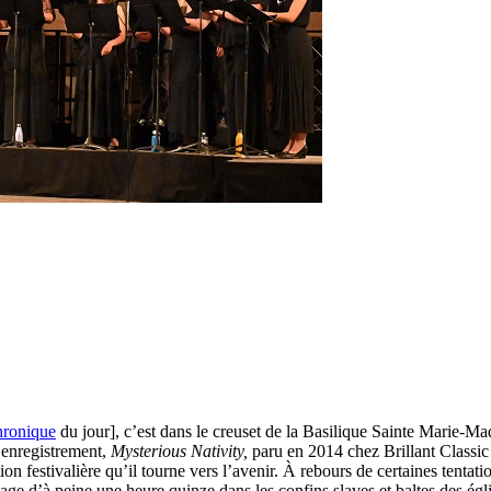
hronique
du jour], c’est dans le creuset de la Basilique Sainte Marie-M
 enregistrement,
Mysterious Nativity,
paru en 2014 chez Brillant Classic
festivalière qu’il tourne vers l’avenir. À rebours de certaines tentations
age d’à peine une heure quinze dans les confins slaves et baltes des ég