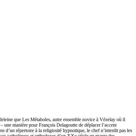
adeleine que Les Métaboles, autre ensemble novice à Vézelay où il
 – une manière pour François Delagoutte de déplacer l’accent
 d’un répertoire à la religiosité hypnotique, le chef n’interdit pas les
lises catholiques et orthodoxes d’un XXe siècle en marge des