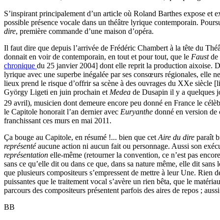
S’inspirant principalement d’un article où Roland Barthes expose et e
possible présence vocale dans un théâtre lyrique contemporain. Poursui
dire
, première commande d’une maison d’opéra.
Il faut dire que depuis l’arrivée de Frédéric Chambert à la tête du Th
donnait en voir de contemporain, en tout et pour tout, que le
Faust
de
chronique
du 25 janvier 2004] dont elle reprit la production aixoise. Dè
lyrique avec une superbe inégalée par ses consœurs régionales, elle ne 
lieux prend le risque d’offrir sa scène à des ouvrages du XXe siècle [
György Ligeti en juin prochain et
Medea
de Dusapin il y a quelques j
29 avril), musicien dont demeure encore peu donné en France le célè
le Capitole honorait l’an dernier avec
Euryanthe
donné en version de 
franchissant ces murs en mai 2011.
Ça bouge au Capitole, en résumé !... bien que cet
Aire du dire
paraît 
représenté
aucune action ni aucun fait ou personnage. Aussi son exécut
représentation
elle-même (retourner la convention, ce n’est pas encore
sans ce qu’elle dit ou dans ce que, dans sa nature même, elle dit sans l
que plusieurs compositeurs s’empressent de mettre à leur Une. Rien de
puissantes que le traitement vocal s’avère un rien bêta, que le matér
parcours des compositeurs présentent parfois des aires de repos ; aussi
BB