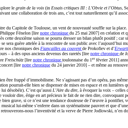
xplore le
grain de la voix
(in
Essais critiques III : L’Obvie et l’Obtus
, S
vant une collaboration de trois ans, c’est tout naturellement qu’il asso
éâtre du Capitole de Toulouse, un vent de nouveauté souffle sur la place
 Philippe Fénelon [lire
notre chronique
du 25 mai 2007] en création et 
s cette deuxième saison se pourra dresser un bilan plutôt positif ; car si
se sera guère attelée à la rencontre de son public avec l’aujourd’hui mus
lire nos chroniques des
Fiançailles au couvent
de Prokofiev et d’
Erwar
ours – à des opus anciens devenus des raretés [lire
notre chronique
de
I
er
bre
Freischütz
[lire
notre chronique
toulonnaise du 1
février 2011] anno
concert [lire
notre chronique
du 24 janvier 2010] – et même au renouve
bien être frappé d’immobilisme. Ne s’agissant pas d’un opéra, pas mêm
ion pourrait-elle bien se dispenser de mises en espace et en lumières qu
 lui désobéir). C’est qu’aussi
L’Aire du dire
, à évoquer la voix – celle
e vouloir dire, érige en art précieux le fait de ne rien dire, convoquant
 bien grave, si ce n’est une tendance douteuse de l’œuvre à pontifier,
iau musical lui-même s’enferre dans un systématisme pauvret et que d’une
 retrouverons-nous l’inventivité et la verve de Pierre Jodlowski, n’en d