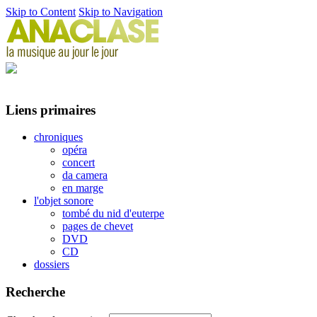
Skip to Content
Skip to Navigation
Liens primaires
chroniques
opéra
concert
da camera
en marge
l'objet sonore
tombé du nid d'euterpe
pages de chevet
DVD
CD
dossiers
Recherche