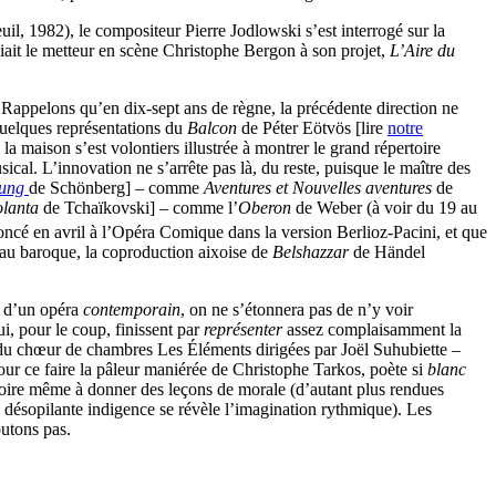
euil, 1982), le compositeur Pierre Jodlowski s’est interrogé sur la
ciait le metteur en scène Christophe Bergon à son projet,
L’Aire du
. Rappelons qu’en dix-sept ans de règne, la précédente direction ne
quelques représentations du
Balcon
de Péter Eötvös [lire
notre
 la maison s’est volontiers illustrée à montrer le grand répertoire
ical. L’innovation ne s’arrête pas là, du reste, puisque le maître des
tung
de Schönberg] – comme
Aventures et Nouvelles aventures
de
olanta
de Tchaïkovski] – comme l’
Oberon
de Weber (à voir du 19 au
ncé en avril à l’Opéra Comique dans la version Berlioz-Pacini, et que
au baroque, la coproduction aixoise de
Belshazzar
de Händel
e d’un opéra
contemporain
, on ne s’étonnera pas de n’y voir
i, pour le coup, finissent par
représenter
assez complaisamment la
s du chœur de chambres Les Éléments dirigées par Joël Suhubiette –
 pour ce faire la pâleur maniérée de Christophe Tarkos, poète si
blanc
 voire même à donner des leçons de morale (d’autant plus rendues
 désopilante indigence se révèle l’imagination rythmique). Les
outons pas.