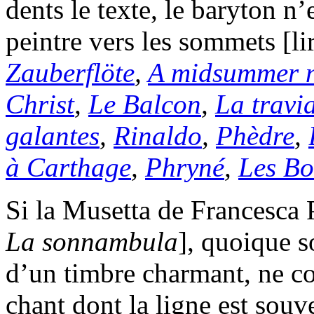
dents le texte, le baryton n
peintre vers les sommets [l
Zauberflöte
,
A midsummer n
Christ
,
Le Balcon
,
La travi
galantes
,
Rinaldo
,
Phèdre
,
à Carthage
,
Phryné
,
Les Bo
Si la Musetta de Francesca P
La sonnambula
], quoique s
d’un timbre charmant, ne con
chant dont la ligne est souv