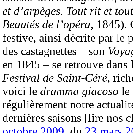
et d’arpèges. Tout rit et tou
Beautés de l’opéra
, 1845). 
festive, ainsi décrite par l
des castagnettes – son
Voya
en 1845 – se retrouve dans l
Festival de Saint-Céré
, ric
voici le
dramma giacoso
le 
régulièrement notre actuali
dernières saisons [lire nos
octobre 2009
, du
23 mars 2