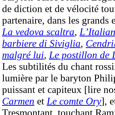
de diction et de vélocité to
partenaire, dans les grands 
La vedova scaltra
,
L’Italia
barbiere di Siviglia
,
Cendri
malgré lui
,
Le postillon de
Les subtilités du chant ros
lumière par le baryton Phil
puissant et capiteux [lire n
Carmen
et
Le comte Ory
], 
Tresmontant, touchant Rami