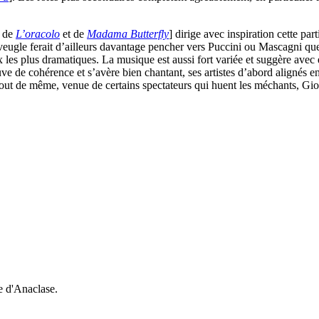
s de
L’oracolo
et de
Madama Butterfly
] dirige avec inspiration cette par
’aveugle ferait d’ailleurs davantage pencher vers Puccini ou Mascagni qu
es plus dramatiques. La musique est aussi fort variée et suggère avec effi
uve de cohérence et s’avère bien chantant, ses artistes d’abord alignés e
, tout de même, venue de certains spectateurs qui huent les méchants, Gio
e d'Anaclase.