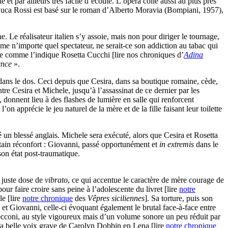
e et par ailleurs très facile d’écoute. L’opéra colle aussi au plus près
 Luca Rossi est basé sur le roman d’Alberto Moravia (Bompiani, 1957),
e. Le réalisateur italien s’y assoie, mais non pour diriger le tournage,
me n’importe quel spectateur, ne serait-ce son addiction au tabac qui
muse comme l’indique Rosetta Cucchi [lire nos chroniques d’
Adina
ence
».
dans le dos. Ceci depuis que Cesira, dans sa boutique romaine, cède,
re Cesira et Michele, jusqu’à l’assassinat de ce dernier par les
onnent lieu à des flashes de lumière en salle qui renforcent
 apprécie le jeu naturel de la mère et de la fille faisant leur toilette
un blessé anglais. Michele sera exécuté, alors que Cesira et Rosetta
tain réconfort : Giovanni, passé opportunément et
in extremis
dans le
son état post-traumatique.
 juste dose de
vibrato
, ce qui accentue le caractère de mère courage de
ur faire croire sans peine à l’adolescente du livret [lire
notre
le [lire
notre chronique
des
Vêpres siciliennes
]. Sa torture, puis son
 et Giovanni, celle-ci évoquant également le brutal face-à-face entre
ecconi, au style vigoureux mais d’un volume sonore un peu réduit par
 la belle voix grave de Carolyn Dobbin en Lena [lire
notre chronique