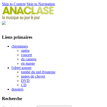
Skip to Content
Skip to Navigation
Liens primaires
chroniques
opéra
concert
da camera
en marge
l'objet sonore
tombé du nid d'euterpe
pages de chevet
DVD
CD
dossiers
Recherche