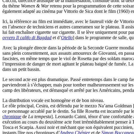
Cucchi, directrice artistique de la manifestation, constitue donc la deux
du thème
Women & War
retenu pour la programmation de cette soixan
également adapté au cinéma par Vittorio de Sica dont le film (1960) 
Ici, la référence au film est immédiate, avec le fauteuil vide de Vittori
en l’absence de techniciens et autres cameramen sur le plateau. Il ass
lui fait enchaîner cigarette sur cigarette. Il se lève uniquement pour 
ovvero Il califo di Bagdad
et d’
Otello
] dans le programme de salle, qu
Avec la plongée directe dans la période de la Seconde Guerre mondiale
sans plein consentement, aux assauts amoureux de Giovanni, en passant 
fascistes, en même temps que le viol de Rosetta par des soldats maro
l’impression de danger de mort agitant le plateau baigné de fumée. La pl
dans un petit bassin.
Le second acte est plus dramatique. Passé entretemps dans le camp fas
parviendront à s’échapper, mais pour tomber malheureusement sur les 
camp des libérateurs, est démasqué et arrêté par les Américains, pendan
La distribution vocale est homogène et de bon niveau.
Le rôle principal, Cesira, est défendu par le mezzo Na’ama Goldman 
ce personnage accablé par le destin. Sa fille Rosetta est incarnée par 
chronique
de
La tempesta
]. Leonardo Caimi, ténor d’une confortable a
exécution au cours du deuxième acte font irrémédiablement penser à
Tosca et Scarpia. Aussi noir et méchant que son équivalent puccinien
instants [lire nos chroniques d’
Andrea Chénier
et de
Simon Boccaneg