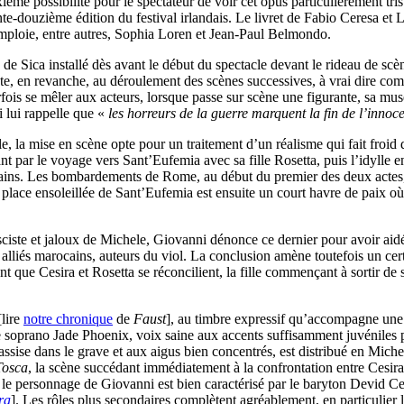
ième possibilité pour le spectateur de voir cet opus particulièrement trist
te-douzième édition du festival irlandais. Le livret de Fabio Ceresa et
emploie, entre autres, Sophia Loren et Jean-Paul Belmondo.
o de Sica installé dès avant le début du spectacle devant le rideau de scèn
iste, en revanche, au déroulement des scènes successives, à vrai dire com
parfois se mêler aux acteurs, lorsque passe sur scène une figurante, sa 
i lui rappelle que «
les horreurs de la guerre marquent la fin de l’innoc
, la mise en scène opte pour un traitement d’un réalisme qui fait froid 
par le voyage vers Sant’Eufemia avec sa fille Rosetta, puis l’idylle ent
cains. Les bombardements de Rome, au début du premier des deux actes, d
ace ensoleillée de Sant’Eufemia est ensuite un court havre de paix où l’on
ciste et jaloux de Michele, Giovanni dénonce ce dernier pour avoir aidé 
alliés marocains, auteurs du viol. La conclusion amène toutefois un cer
t que Cesira et Rosetta se réconcilient, la fille commençant à sortir de 
[lire
notre chronique
de
Faust
], au timbre expressif qu’accompagne une
le soprano Jade Phoenix, voix saine aux accents suffisamment juvéniles po
ssise dans le grave et aux aigus bien concentrés, est distribué en Miche
Tosca
, la scène succédant immédiatement à la confrontation entre Cesira
, le personnage de Giovanni est bien caractérisé par le baryton Devid C
ra
]. Les rôles plus secondaires complètent agréablement, en particulier