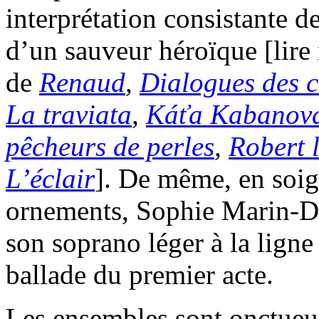
interprétation consistante
d’un sauveur héroïque [lire
de
Renaud
,
Dialogues des c
La traviata
,
Káťa Kabanov
pêcheurs de perles
,
Robert l
L’éclair
]. De même, en soign
ornements, Sophie Marin-De
son soprano léger à la lign
ballade du premier acte.
Les ensembles sont onctueu