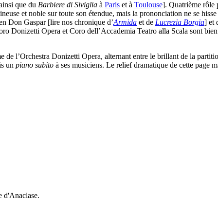
 ainsi que du
Barbiere di Siviglia
à
Paris
et à
Toulouse
]. Quatrième rôle
mineuse et noble sur toute son étendue, mais la prononciation ne se hisse
 en Don Gaspar [lire nos chronique d’
Armida
et de
Lucrezia Borgia
] et
s Coro Donizetti Opera et Coro dell’Accademia Teatro alla Scala sont bie
de l’Orchestra Donizetti Opera, alternant entre le brillant de la partiti
ois un
piano subito
à ses musiciens. Le relief dramatique de cette page 
e d'Anaclase.