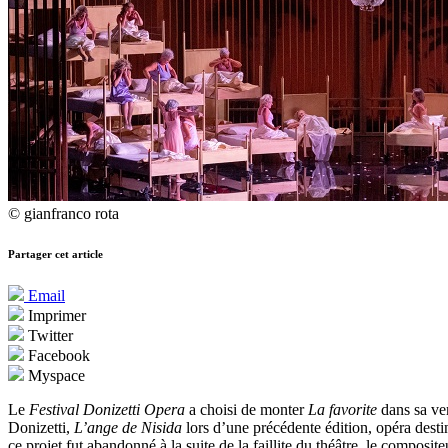
© gianfranco rota
Partager cet article
Email
Imprimer
Twitter
Facebook
Myspace
Le
Festival Donizetti Opera
a choisi de monter
La favorite
dans sa ver
Donizetti,
L’ange de Nisida
lors d’une précédente édition, opéra desti
ce projet fut abandonné à la suite de la faillite du théâtre, le compo