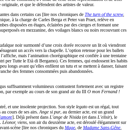
originale, et que le défendent des artistes de valeur.
pantes dans certains cas [lire nos chroniques de
The turn of the screw
,
cénique, à la charge de Carles Berga et Peter van Praet, relève en
mbes disposées en étages, éclairées par des cierges et formant une
ns superposés en mezzanine, des voilages blancs ou noirs recouvrant ces
 catafalque noir surmonté d’une croix dorée recouvre un lit où viendront
ménageant un accès vers la chapelle. L’option retenue pour les ballets
l’affiche, mais l’animation chorégraphique est confiée à une trentaine
tri per Tutte le Età di Bergamo). Ces femmes, qui endossent les habits
eu longs avant qu’elles enfilent un tutu et se mettent à danser, faisant
de revanche des femmes consommées puis abandonnées.
igus suffisamment volumineux contrastent fortement avec un registre
ion, par exemple au cours de son grand air du III
O mon Fernand !
é, et une insolente projection. Son style
legato
est un régal, tout
s au cours de ses airs.
Ange si pur
, au dernier acte, est un grand
d’amore
]. Déjà présent dans
L’ange de Nisida
(et dans
L’elisir
), le
s.
Léonor, viens
, son air du deuxième acte, est déroulé élégamment sur
 avant-scène [lire nos chroniques du
Mage
, de
Madame Sans-Gêne
,