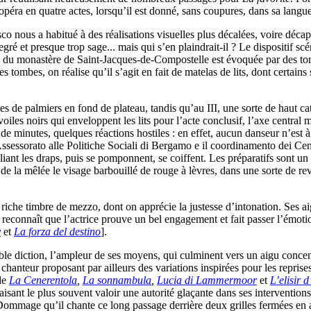
péra en quatre actes, lorsqu’il est donné, sans coupures, dans sa langue 
co nous a habitué à des réalisations visuelles plus décalées, voire déca
degré et presque trop sage... mais qui s’en plaindrait-il ? Le dispositif s
ène du monastère de Saint-Jacques-de-Compostelle est évoquée par des to
 tombes, on réalise qu’il s’agit en fait de matelas de lits, dont certai
uettes de palmiers en fond de plateau, tandis qu’au III, une sorte de haut
les noirs qui enveloppent les lits pour l’acte conclusif, l’axe central 
 minutes, quelques réactions hostiles : en effet, aucun danseur n’est à 
Assessorato alle Politiche Sociali di Bergamo e il coordinamento dei Cen
ant les draps, puis se pomponnent, se coiffent. Les préparatifs sont un p
ort de la mêlée le visage barbouillé de rouge à lèvres, dans une sorte 
riche timbre de mezzo, dont on apprécie la justesse d’intonation. Ses a
on reconnaît que l’actrice prouve un bel engagement et fait passer l’émot
y
et
La forza del destino
].
 diction, l’ampleur de ses moyens, qui culminent vers un aigu concentr
e chanteur proposant par ailleurs des variations inspirées pour les reprise
de
La Cenerentola
,
La sonnambula
,
Lucia di Lammermoor
et
L’elisir 
ant le plus souvent valoir une autorité glaçante dans ses intervention
. Dommage qu’il chante ce long passage derrière deux grilles fermées en