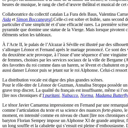
heures de musique, le rang de chef-d’œuvre théâtral et musical de cet o
Collaboratrice du collectif catalan La Fura dels Baus, Valentina Carras
Aida
et
Simon Boccanegra
].Celle-ci est sobre et lisible, sans second 
particulier d’une simplicité et d’une efficacité rares. La première sc
pyramide que domine une statue de la Vierge. Mais lorsque pivotent ces
éléments selon les tableaux.
À l’Acte II, le palais de l’Alcazar à Séville est illustré par des silho
s’allonger Léonor et Fernand après le mariage prononcé. Ce sont des voi
du deuxième acte provoque, à l’issue d’une séquence d’une vingtaine de
de femmes, choisies par les services sociaux de la ville de Bergame (
des favorites du roi comme dans un harem, se lèvent et chahutent en pli
aussi danser Léonor puis se jetant sur le roi Alphonse. Celui-ci ress
La distribution vocale est digne des plus grandes scènes.
Pour le rôle-titre de Léonor de Guzman, Annalisa Stroppa possède un 
grave trop discret. La qualité du français est insuffisante, même si l’
[lire nos chroniques d’
I puritani
,
Nabucco
,
Norma
,
Madama Butterfl
Le ténor Javier Camarena impressionne en Fernand par une remarquable
comme l’articulation du texte et sa science des nuances
forte-piano
, l
moment, en intensité comme en niveau de chant [lire nos chroniques 
baryton Florian Sempey impose un Alphonse XI de grande ampleur, fais
un long souffle et la cabalette qui s’ensuit est pleine d’enthousiasme