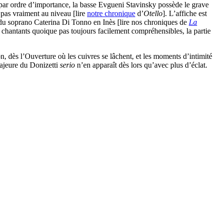
 par ordre d’importance, la basse Evgueni Stavinsky possède le grave
 pas vraiment au niveau [lire
notre chronique
d’
Otello
]. L’affiche est
 du soprano Caterina Di Tonno en Inès [lire nos chroniques de
La
n chantants quoique pas toujours facilement compréhensibles, la partie
on, dès l’Ouverture où les cuivres se lâchent, et les moments d’intimité
majeure du Donizetti
serio
n’en apparaît dès lors qu’avec plus d’éclat.