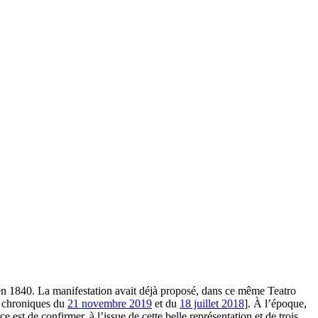
 en 1840. La manifestation avait déjà proposé, dans ce même Teatro
os chroniques du
21 novembre 2019
et du
18 juillet 2018
]. À l’époque,
ce est de confirmer, à l’issue de cette belle représentation et de trois