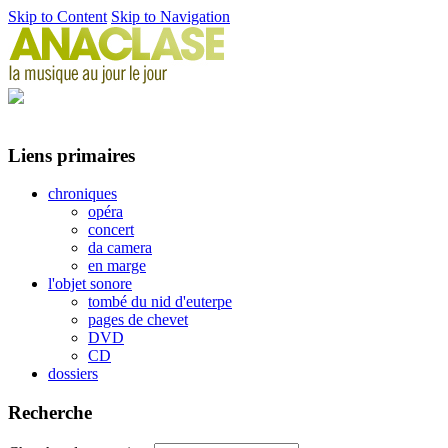
Skip to Content
Skip to Navigation
Liens primaires
chroniques
opéra
concert
da camera
en marge
l'objet sonore
tombé du nid d'euterpe
pages de chevet
DVD
CD
dossiers
Recherche