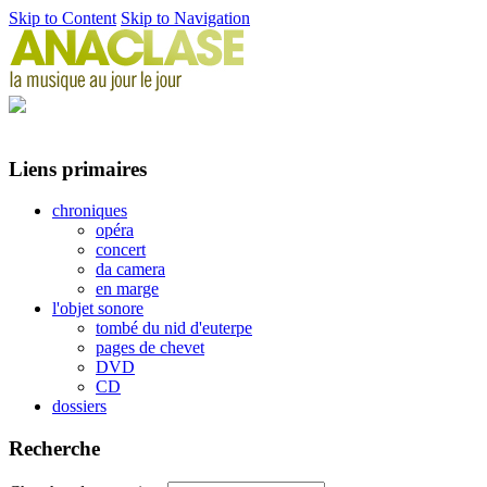
Skip to Content
Skip to Navigation
Liens primaires
chroniques
opéra
concert
da camera
en marge
l'objet sonore
tombé du nid d'euterpe
pages de chevet
DVD
CD
dossiers
Recherche