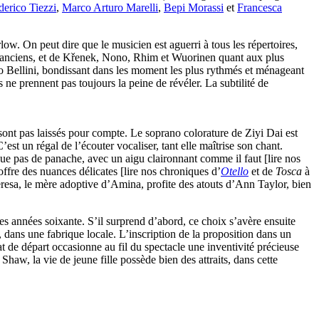
derico Tiezzi
,
Marco Arturo Marelli
,
Bepi Morassi
et
Francesca
low. On peut dire que le musicien est aguerri à tous les répertoires,
us anciens, et de Křenek, Nono, Rhim et Wuorinen quant aux plus
 Bellini, bondissant dans les moment les plus rythmés et ménageant
 ne prennent pas toujours la peine de révéler. La subtilité de
sont pas laissés pour compte. Le soprano colorature de Ziyi Dai est
st un régal de l’écouter vocaliser, tant elle maîtrise son chant.
e pas de panache, avec un aigu claironnant comme il faut [lire nos
ffre des nuances délicates [lire nos chroniques d’
Otello
et de
Tosca
à
Teresa, le mère adoptive d’Amina, profite des atouts d’Ann Taylor, bien
les années soixante. S’il surprend d’abord, ce choix s’avère ensuite
, dans une fabrique locale. L’inscription de la proposition dans un
at de départ occasionne au fil du spectacle une inventivité précieuse
Shaw, la vie de jeune fille possède bien des attraits, dans cette