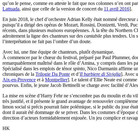
qu’on le pense, comme en atteste le fait que nos colonnes n’en ont par
Lattuada
, ainsi que celle de la version de concert du
11 avril 2016
].
En juin 2018, le chef d’orchestre Adrian Kelly était nommé directeur 
puisqu’il a dirigé des opéras de Mozart, Rossini, Donizetti, Verdi, 
récents, dans plusieurs
maisons
européennes. À la tête du Northern Ch
adroitement la ligne des chanteurs sur des
cantabile
plus tendres. Un s
l’interprétation ne fait pas l’ombre d’un doute.
Avec lui, une fine équipe de chanteurs, plutôt dynamique.
À commencer par le chœur du festival, préparé par Paul Plummer, dont l
remarquablement maîtrisé dans le rôle d’Amina, y compris dans les passa
Spécialisé dans les emplois de ténor
spinto,
Nico Darmanin affirme une
chroniques de la
Trilogie Da Ponte
et d’
Il barbiere di Siviglia
]. Avec 
Aix-en-Provence
et à
Montpellier
]. Le talent d’Ellie Neate est comme
pourvus. Enfin, le jeune Jacob Bettinelli se charge avec facilité d’Ales
La mise en scène d’Harry Fehr ne s’encombre pas du moulin et du village
très justifié, et il présente le grand avantage de renouveler complètem
limon social si précis pourrait faire polémique, si le public du jour é
dont il aurait été dommage de se priver. Dans les costumes d’époque
direction d’acteurs formidablement enjouée. Un jeu complice et ravageu
HK