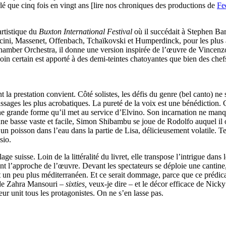
lé que cinq fois en vingt ans [lire nos chroniques des productions de
Fe
artistique du
Buxton International Festival
où il succédait à Stephen Bar
Puccini, Massenet, Offenbach, Tchaïkovski et Humperdinck, pour les pl
amber Orchestra, il donne une version inspirée de l’œuvre de Vincenzo
oin certain est apporté à des demi-teintes chatoyantes que bien des chefs
a prestation convient. Côté solistes, les défis du genre (bel canto) ne 
ges les plus acrobatiques. La pureté de la voix est une bénédiction. C’e
 grande forme qu’il met au service d’Elvino. Son incarnation ne manqu
une basse vaste et facile, Simon Shibambu se joue de Rodolfo auquel il o
 un poisson dans l’eau dans la partie de Lisa, délicieusement volatile. 
sio.
 suisse. Loin de la littéralité du livret, elle transpose l’intrigue dans 
ent l’approche de l’œuvre. Devant les spectateurs se déploie une cantine
tait un peu plus méditerranéen. Et ce serait dommage, parce que ce prédic
 de Zahra Mansouri –
sixties,
veux-je dire – et le décor efficace de Nicky 
r unit tous les protagonistes. On ne s’en lasse pas.