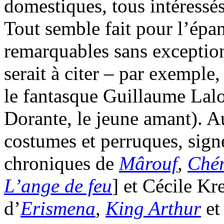
domestiques, tous intéressés
Tout semble fait pour l’ép
remarquables sans exception.
serait à citer – par exemple
le fantasque Guillaume Lalo
Dorante, le jeune amant). Au
costumes et perruques, sign
chroniques de
Mârouf
,
Ché
L’ange de feu
] et Cécile Kr
d’
Erismena
,
King Arthur
e