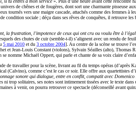
toi, si tu entres à mon service
». Plus d’une heure avant cette rencontre h
 univers de chênes et de fougères, dont sort une charmante pisseuse a
les yeux tournés vers une maigre cascade, attachés comme des femmes à le
de condition sociale ; déçu dans ses rêves de conquêtes, il retrouve le
nt, la frustration, l’impotence de ceux qui ont cru ou voulu être à l’éga
squels des chutes de cuir (semble-t-il) s’alignent avec un rendu de fe
du
5 mai 2010
et du
3 octobre 2004
]. Au centre de la scène se trouve l’
et et Jean-Louis Constant (violons), Sylvain Séailles (alto), Thomas Ra
n se nomme Michaël Oppert, qui parle et chante de sa voix claire d’enf
e de travailler pour la scène, livrant au fil du temps opéras (d’après 
(Calvino), comme c’est le cas ce soir. Elle offre aux quartettistes d’inc
rsonnage sonore qui dialogue, entre en conflit, compatit avec Domeni
es ni trop solitaires, ses notes sont intimement tissées avec le texte dan
maines à venir, on pourra retrouver ce spectacle (déconseillé avant qui