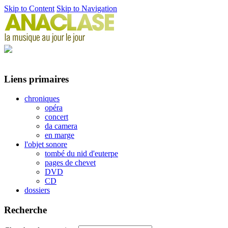
Skip to Content
Skip to Navigation
Liens primaires
chroniques
opéra
concert
da camera
en marge
l'objet sonore
tombé du nid d'euterpe
pages de chevet
DVD
CD
dossiers
Recherche