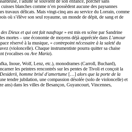
asardeuse, l’adulte se souvient de son enfance, porcher sans
ux cuisses blanches comme n’en possèdent aucune des paysannes
urs travaux délicats. Mais vingt-cinq ans au service du Lorrain, comme
s bois où s’élève son seul royaume, un monde de dépit, de sang et de
l des Dieux et qui ont fait naufrage
» est mis en scène par Sandrine
uilles mortes – une économie de moyens déjà appréciée dans
L’amour
espace réservé à la musique, «
contrepoint nécessaire à la saleté du
vez (violoncelle). Chaque instrumentiste pourra quitter sa chaise
ant (vocalises ou
Ave Maria
).
Kafka, Inoue, Wolf, Lenz, etc.), monodrames (Carroll, Buchard),
arner les peintres rencontrés sur les pentes de Tivoli et conçoit la
co Desiderii, homme brisé d’amertume
[…]
alors que la porte de la
s une tendre jubilation, une compassion désolée (solo de violoncelle) et
nze ans) dans les villes de Besançon, Guyancourt, Vincennes,