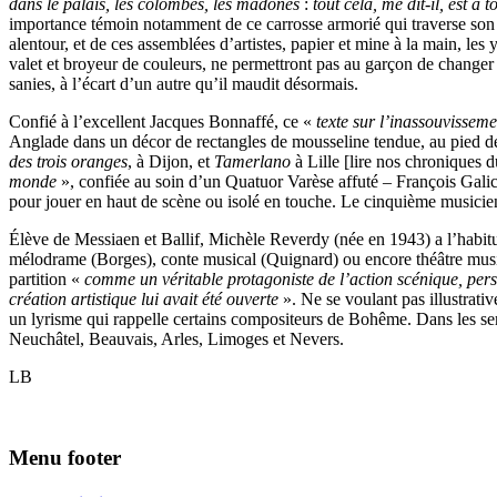
dans le palais, les colombes, les madones
:
tout cela, me dit-il, est à 
importance témoin notamment de ce carrosse armorié qui traverse son
alentour, et de ces assemblées d’artistes, papier et mine à la main, 
valet et broyeur de couleurs, ne permettront pas au garçon de changer 
sanies, à l’écart d’un autre qu’il maudit désormais.
Confié à l’excellent Jacques Bonnaffé, ce «
texte sur l’inassouvisseme
Anglade dans un décor de rectangles de mousseline tendue, au pied de
des trois oranges
, à Dijon, et
Tamerlano
à Lille [lire nos chroniques 
monde
», confiée au soin d’un Quatuor Varèse affuté – François Galich
pour jouer en haut de scène ou isolé en touche. Le cinquième musicie
Élève de Messiaen et Ballif, Michèle Reverdy (née en 1943) a l’habitud
mélodrame (Borges), conte musical (Quignard) ou encore théâtre musical 
partition «
comme un véritable protagoniste de l’action scénique, pe
création artistique lui avait été ouverte
». Ne se voulant pas illustrativ
un lyrisme qui rappelle certains compositeurs de Bohême.
Dans les se
Neuchâtel, Beauvais, Arles, Limoges et Nevers
.
LB
Menu footer