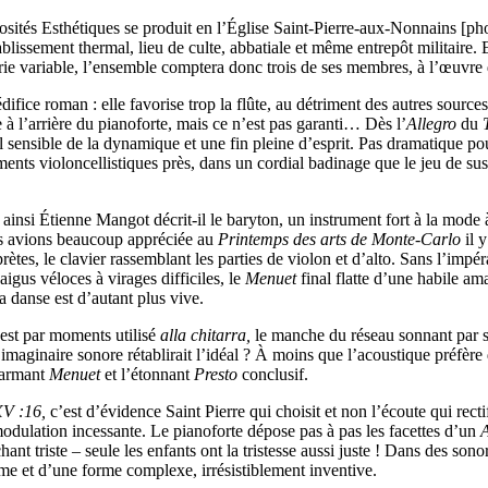
osités Esthétiques se produit en l’Église Saint-Pierre-aux-Nonnains [ph
ablissement thermal, lieu de culte, abbatiale et même entrepôt militaire.
ie variable, l’ensemble comptera donc trois de ses membres, à l’œuvre
édifice roman : elle favorise trop la flûte, au détriment des autres sourc
e à l’arrière du pianoforte, mais ce n’est pas garanti… Dès l’
Allegro
du
l sensible de la dynamique et une fin pleine d’esprit. Pas dramatique pour
ments violoncellistiques près, dans un cordial badinage que le jeu de sus
 ainsi Étienne Mangot décrit-il le baryton, un instrument fort à la mode 
us avions beaucoup appréciée au
Printemps des arts de Monte-Carlo
il 
ètes, le clavier rassemblant les parties de violon et d’alto. Sans l’impéra
igus véloces à virages difficiles, le
Menuet
final flatte d’une habile am
la danse est d’autant plus vive.
 est par moments utilisé
alla chitarra,
le manche du réseau sonnant par s
e l’imaginaire sonore rétablirait l’idéal ? À moins que l’acoustique préfè
charmant
Menuet
et l’étonnant
Presto
conclusif.
XV :16,
c’est d’évidence Saint Pierre qui choisit et non l’écoute qui rect
modulation incessante. Le pianoforte dépose pas à pas les facettes d’un
chant triste – seule les enfants ont la tristesse aussi juste ! Dans des so
e et d’une forme complexe, irrésistiblement inventive.