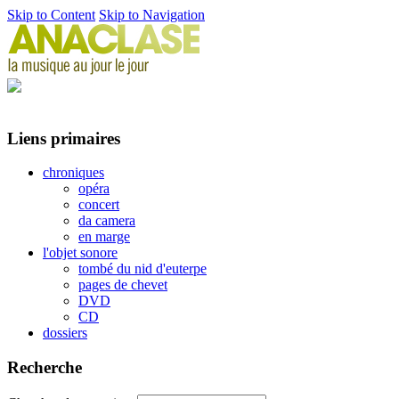
Skip to Content
Skip to Navigation
Liens primaires
chroniques
opéra
concert
da camera
en marge
l'objet sonore
tombé du nid d'euterpe
pages de chevet
DVD
CD
dossiers
Recherche