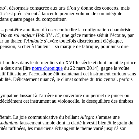
oto], désormais consacrée aux arts (l’on y donne des concerts, mais
 Et c’est précisément à lancer le premier volume de son intégrale
 dans quatre pages du compositeur.
es – peut-être aurait-on dû oser contredire la configuration chambriste
Trio en sol majeur Hob.XV :15,
une grâce mutine séduit l’écoute, par
 un thaler, l’
Andante
s’avère toutefois discrètement élégiaque,
pension, si cher à l’auteur – sa marque de fabrique, pour ainsi dire –
à Londres dans le dernier tiers du XVIIIe siècle et dont jouait le prince
y a deux ans [lire
notre chronique
du 22 mars 2014], gagne la voûte
tif flûtistique, l’acoustique élit maintenant cet instrument curieux sans
abilité. Délicatement nuancé, le climat sombre du trio central, parfois
ympathie laissant à l’arrière une ouverture qui permet de pincer ou
re décidément cet instrument au violoncelle, le déséquilibre des timbres
ifierait. La joie communicative du brillant
Allegro
s’amuse une
Andantino
faussement simple dont la clarté investit bientôt le grain du
norités raffinées, les musiciens échangent le thème varié jusqu’à son