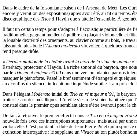
Dans le cadre de la foisonnante saison de l’Arsenal de Metz, Les Curi
encore y vernit-on des expositions) après avoir été, au fil du temps, ét
discographique des
Trios
d’Haydn que s’attelle l’ensemble. À géométr
Il faut un certain temps pour s’adapter à l’acoustique particulière de l’
traditionnelle, gagnant meilleur équilibre en plaçant violoncelle et flût
la louable dextérité des ornements, au clavier comme au bois, le travai
laissant de plus belle l’
Allegro moderato
virevolter, à quelques fronce
rend presque drôle.
«
Dernier maillon de la chaîne avant la mort de la viole de gambe
» :
Esterházy, protecteur d’Haydn. La riche sonorité du baryton, que no
par le
Trio en ut majeur n°109
dans une version adaptée par nos interpr
masquer le pianoforte. Passé le bref sentiment d’étrangeté et quelques a
aux confins du silence, infléchit une inquiétude subtile. La reprise de 
Dans l’élégant
Moderato
initial du
Trio en ré majeur n°91,
le baryton
frotter les cordes métalliques. L’oreille s’est-elle si bien habituée qu
constaté dans le premier opus semblant alors s’être évanoui pour le 
De fait, à retrouver le premier effectif dans le
Trio en ré majeur Hob.
nouvelle fois avec ces interruptions surprenantes, mais aussi par une 
violoncelle. C’est pourtant la flûte de Jean-Pierre Pinet qui respire ce 
extinction interrogative : le supplante un
Vivace
au ton plutôt bonhomm