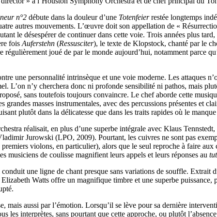
ic director » à l’Houston Symphony Orchestra et de chef principal du To
neur n°2
débute dans la douleur d’une
Totenfeier
restée longtemps indép
uatre autres mouvements. L’œuvre doit son appellation de « Résurrectio
tant le désespérer de continuer dans cette voie. Trois années plus tard
re fois
Auferstehn
(
Ressusciter
), le texte de Klopstock, chanté par le c
ire régulièrement joué de par le monde aujourd’hui, notamment parce qu’e
montre une personnalité intrinsèque et une voie moderne. Les attaques n’
l. L’on n’y cherchera donc ni profonde sensibilité ni pathos, mais pl
n proposé, sans toutefois toujours convaincre. Le chef aborde cette mus
s grandes masses instrumentales, avec des percussions présentes et clai
ant plutôt dans la délicatesse que dans les traits rapides où le manque d
hestra réalisait, en plus d’une superbe intégrale avec Klaus Tennstedt,
imir Jurowski (LPO, 2009). Pourtant, les cuivres ne sont pas exempts d
premiers violons, en particulier), alors que le seul reproche à faire aux
 les musiciens de coulisse magnifient leurs appels et leurs réponses au
tut
conduit une ligne de chant presque sans variations de souffle. Extrait 
Elizabeth Watts offre un magnifique timbre et une superbe puissance, pe
upté.
, mais aussi par l’émotion. Lorsqu’il se lève pour sa dernière intervent
us les interprètes, sans pourtant que cette approche, ou plutôt l’absenc