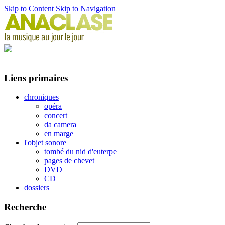
Skip to Content
Skip to Navigation
Liens primaires
chroniques
opéra
concert
da camera
en marge
l'objet sonore
tombé du nid d'euterpe
pages de chevet
DVD
CD
dossiers
Recherche