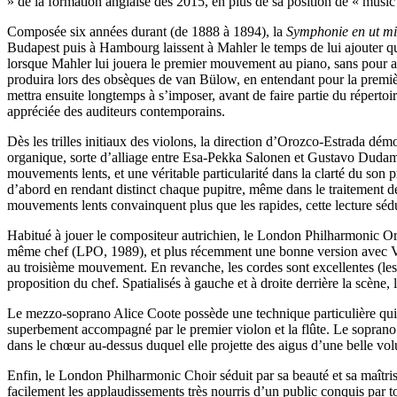
» de la formation anglaise dès 2015, en plus de sa position de « mus
Composée six années durant (de 1888 à 1894), la
Symphonie en ut mi
Budapest puis à Hambourg laissent à Mahler le temps de lui ajouter q
lorsque Mahler lui jouera le premier mouvement au piano, sans pour au
produira lors des obsèques de van Bülow, en entendant pour la premiè
mettra ensuite longtemps à s’imposer, avant de faire partie du réperto
appréciée des auditeurs contemporains.
Dès les trilles initiaux des violons, la direction d’Orozco-Estrada dé
organique, sorte d’alliage entre Esa-Pekka Salonen et Gustavo Dudame
mouvements lents, et une véritable particularité dans la clarté du so
d’abord en rendant distinct chaque pupitre, même dans le traitement de
mouvements lents convainquent plus que les rapides, cette lecture séduis
Habitué à jouer le compositeur autrichien, le London Philharmonic Orc
même chef (LPO, 1989), et plus récemment une bonne version avec Vlad
au troisième mouvement. En revanche, les cordes sont excellentes (les 
proposition du chef. Spatialisés à gauche et à droite derrière la scène,
Le mezzo-soprano Alice Coote possède une technique particulière qui 
superbement accompagné par le premier violon et la flûte. Le soprano 
dans le chœur au-dessus duquel elle projette des aigus d’une belle vol
Enfin, le London Philharmonic Choir séduit par sa beauté et sa maîtrise
facilement les applaudissements très nourris d’un public conquis par to