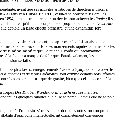
nkünstler-Orchesters Niederösterreich de Vienne.
endante, avant que ses activités artistiques de directeur musical à
n » à Hans van Bülow. En 1891, celui-ci se bouchera les oreilles
, en 1894, il manque au créateur un déclic pour achever le
Finale
; il se
hœur funèbre, qu’il réutilisera pour son propre chœur. Cette
Deuxième
lle déploie un large effectif orchestral et une dynamique fort
ont aucune violence et mêlent une approche à la fois analytique et
utôt une certaine douceur, dans les mouvements rapides comme dans les
ique de la même manière qu’il le fait de Dvořák ou Rachmaninov :
res à la fois – sa marque de fabrique. Paradoxalement, les
e tension se fait sentir.
 l’un des plus beaux enregistrements
live
de la
Symphonie n°2
avec le
’attaques et de tenues aléatoires, tout comme certains bois, fébriles
 contrebasses sera un manque de gravité, bien que cela s’accorde à la
ti
.
du corpus
Des Knaben Wunderhorn
,
Urlicht
est très maîtrisé,
ndant les quelques minutes que dure sa partie ; jamais elle ne se noie
ion, et qu’à l’orchestre s’achèvent les dernières notes, on comprend
e globale d’approche intellectuelle, ait complètement convaincus.