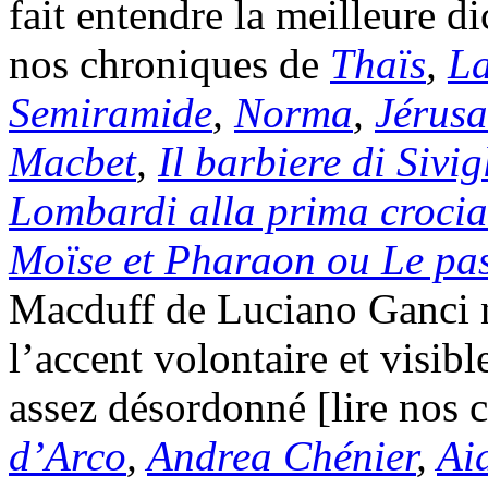
fait entendre la meilleure di
nos chroniques de
Thaïs
,
L
Semiramide
,
Norma
,
Jérus
Macbet
,
Il barbiere di Sivig
Lombardi alla prima crocia
Moïse et Pharaon ou Le pa
Macduff de Luciano Ganci n
l’accent volontaire et visib
assez désordonné [lire nos
d’Arco
,
Andrea Chénier
,
Ai