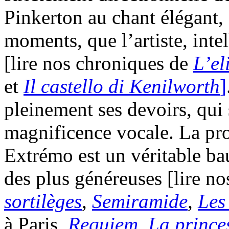
Pinkerton au chant élégant,
moments, que l’artiste, inte
[lire nos chroniques de
L’el
et
I
l
castello di Kenilworth
]
pleinement ses devoirs, qui
magnificence vocale. La pr
Extrémo est un véritable ba
des plus généreuses [lire n
sortilèges
,
Semiramide
,
Les
à Paris,
Requiem
,
La prince