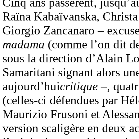
Cinq ans passèrent, jusqu’
Raïna Kabaïvanska, Christa
Giorgio Zancanaro – excusez
madama
(comme l’on dit de 
sous la direction d’Alain L
Samaritani signant alors un
aujourd’hui
critique
–, quat
(celles-ci défendues par Hé
Maurizio Frusoni et Alessand
version scaligère en deux ac