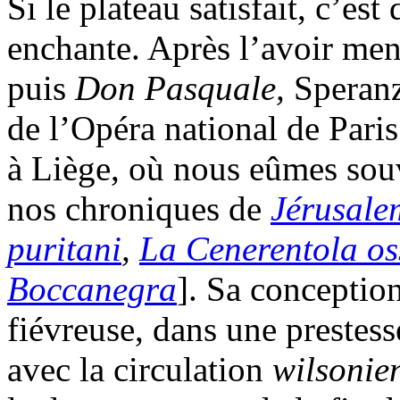
Si le plateau satisfait, c’es
enchante. Après l’avoir me
puis
Don Pasquale,
Speranz
de l’Opéra national de Paris
à Liège, où nous eûmes souve
nos chroniques de
Jérusale
puritani
,
La Cenerentola oss
Boccanegra
]. Sa conception
fiévreuse, dans une prestess
avec la circulation
wilsonie