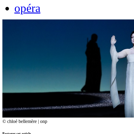
opéra
© chloé bellemère | onp
Partager cet article