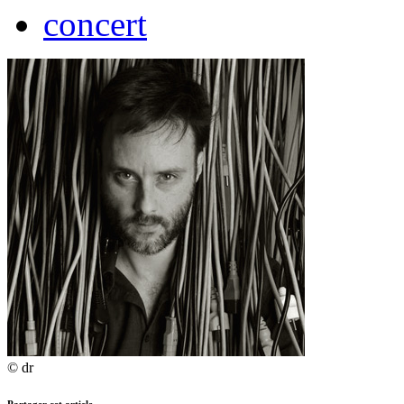
concert
© dr